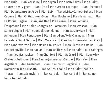
Plan Paris
Plan Marseille
Plan Lyon
Plan Bellenaves
Plan Saint-
Laurent-des-Vignes
Plan Lirac
Plan Ordan-Larroque
Plan Tincques
Plan Daumazan-sur-Arize
Plan Loix
Plan Aïcirits-Camou-Suhast
Plan
Capens
Plan Châtillon-en-Diois
Plan Rogliano
Plan Janailhac
Plan
La Roque-Gageac
Plan Janaillat
Plan Péron
Plan Fontaine-
Étoupefour
Plan Saint-Georges-de-Commiers
Plan Avessac
Plan
Saint-Folquin
Plan Vouneuil-sur-Vienne
Plan Metzervisse
Plan
Annequin
Plan Renescure
Plan Saint-Benoît-de-Carmaux
Plan
Labastide-Saint-Sernin
Plan Morancez
Plan Saint-Germain-des-Prés
Plan Landrévarzec
Plan Nesles-la-Vallée
Plan Sierck-les-Bains
Plan
Heudebouville
Plan Saclas
Plan Maillezais
Plan Saint-Loup-Géanges
Plan Koenigsmacker
Plan Chalifert
Plan Guérard
Plan Coucy-le-
Château-Auffrique
Plan Sainte-Jamme-sur-Sarthe
Plan Vay
Plan
Argelliers
Plan Nasbinals
Plan Thiaucourt-Regniéville
Plan
Dommartin-lès-Cuiseaux
Plan Salles-Adour
Plan Saint-Jean-de-
Thurac
Plan Mérenvielle
Plan Cerbois
Plan Corbel
Plan Saint-
Jean-Bonnefonds
Lieux à découvrir à Bétaille
Commerçants de Bétaille
Sarl Magnat David
Delbos Bonneval
La
Brocante d'Anaïs
La Poste Agence Communale
Gamm Vert
Cerou
Yannick
Atout ' Pub
La Noyeraie des Abeilles SARL
Master Of Paint
Garage Occasions Europe Autos
Ets Marty
Coach Paulin
Garage NB