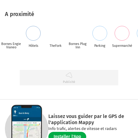
A proximité
Bornes Engie
Bornes Plug
Hôtels
TheFork
Parking
Supermarché
Vianeo
Inn
Laissez vous guider par le GPS de
l'application Mappy
Info trafic, alertes de vitesse et radars
Installer l'App