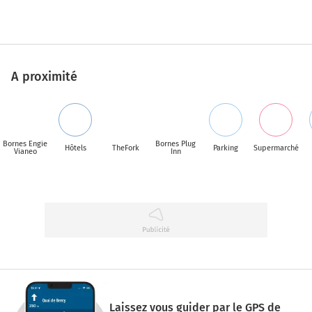
A proximité
Bornes Engie
Bornes Plug
Hôtels
TheFork
Parking
Supermarché
Vianeo
Inn
Laissez vous guider par le GPS de