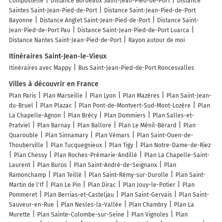
Compostelle
Distance Bordeaux Saint-Jean-Pied-de-Port
Distance
Saintes Saint-Jean-Pied-de-Port
Distance Saint-Jean-Pied-de-Port
Bayonne
Distance Anglet Saint-Jean-Pied-de-Port
Distance Saint-
Jean-Pied-de-Port Pau
Distance Saint-Jean-Pied-de-Port Luarca
Distance Nantes Saint-Jean-Pied-de-Port
Rayon autour de moi
Itinéraires Saint-Jean-le-Vieux
Itinéraires avec Mappy
Bus Saint-Jean-Pied-de-Port Roncesvalles
Villes à découvrir en France
Plan Paris
Plan Marseille
Plan Lyon
Plan Mazères
Plan Saint-Jean-
du-Bruel
Plan Plazac
Plan Pont-de-Montvert-Sud-Mont-Lozère
Plan
La Chapelle-Agnon
Plan Brécy
Plan Dommiers
Plan Salles-et-
Pratviel
Plan Barnay
Plan Ballore
Plan Le Ménil-Bérard
Plan
Quarouble
Plan Sinnamary
Plan Vémars
Plan Saint-Ouen-de-
Thouberville
Plan Tucquegnieux
Plan Tigy
Plan Notre-Dame-de-Riez
Plan Chessy
Plan Roches-Prémarie-Andillé
Plan La Chapelle-Saint-
Laurent
Plan Buros
Plan Saint-André-de-Seignanx
Plan
Ramonchamp
Plan Teillé
Plan Saint-Rémy-sur-Durolle
Plan Saint-
Martin de l'If
Plan Le Pin
Plan Dirac
Plan Jouy-le-Potier
Plan
Pommeret
Plan Berrias-et-Casteljau
Plan Saint-Gervais
Plan Saint-
Sauveur-en-Rue
Plan Nesles-la-Vallée
Plan Chambry
Plan La
Murette
Plan Sainte-Colombe-sur-Seine
Plan Vignoles
Plan