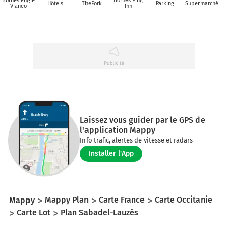
Bornes Engie
Bornes Plug
Hôtels
TheFork
Parking
Supermarché
Vianeo
Inn
Laissez vous guider par le GPS de
l'application Mappy
Info trafic, alertes de vitesse et radars
Installer l'App
Mappy
Mappy Plan
Carte France
Carte Occitanie
Carte Lot
Plan Sabadel-Lauzès