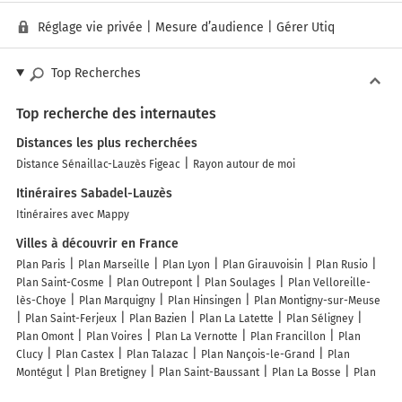
Réglage vie privée
|
Mesure d’audience
|
Gérer Utiq
Top Recherches
Top recherche des internautes
Distances les plus recherchées
Distance Sénaillac-Lauzès Figeac
Rayon autour de moi
Itinéraires Sabadel-Lauzès
Itinéraires avec Mappy
Villes à découvrir en France
Plan Paris
Plan Marseille
Plan Lyon
Plan Girauvoisin
Plan Rusio
Plan Saint-Cosme
Plan Outrepont
Plan Soulages
Plan Velloreille-
lès-Choye
Plan Marquigny
Plan Hinsingen
Plan Montigny-sur-Meuse
Plan Saint-Ferjeux
Plan Bazien
Plan La Latette
Plan Séligney
Plan Omont
Plan Voires
Plan La Vernotte
Plan Francillon
Plan
Clucy
Plan Castex
Plan Talazac
Plan Nançois-le-Grand
Plan
Montégut
Plan Bretigney
Plan Saint-Baussant
Plan La Bosse
Plan
Neufmaison
Plan Etchebar
Plan Reffroy
Plan Avensac
Plan