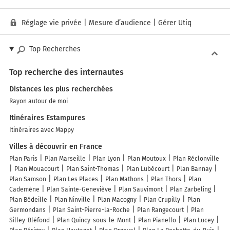
Réglage vie privée
|
Mesure d’audience
|
Gérer Utiq
Top Recherches
Top recherche des internautes
Distances les plus recherchées
Rayon autour de moi
Itinéraires Estampures
Itinéraires avec Mappy
Villes à découvrir en France
Plan Paris
Plan Marseille
Plan Lyon
Plan Moutoux
Plan Réclonville
Plan Mouacourt
Plan Saint-Thomas
Plan Lubécourt
Plan Bannay
Plan Samson
Plan Les Places
Plan Mathons
Plan Thors
Plan
Cademène
Plan Sainte-Geneviève
Plan Sauvimont
Plan Zarbeling
Plan Bédeille
Plan Ninville
Plan Macogny
Plan Crupilly
Plan
Germondans
Plan Saint-Pierre-la-Roche
Plan Rangecourt
Plan
Silley-Bléfond
Plan Quincy-sous-le-Mont
Plan Pianello
Plan Lucey