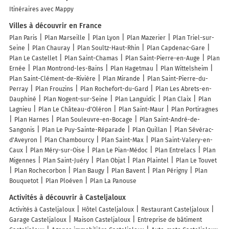
Itinéraires avec Mappy
Villes à découvrir en France
Plan Paris
Plan Marseille
Plan Lyon
Plan Mazerier
Plan Triel-sur-
Seine
Plan Chauray
Plan Soultz-Haut-Rhin
Plan Capdenac-Gare
Plan Le Castellet
Plan Saint-Chamas
Plan Saint-Pierre-en-Auge
Plan
Ernée
Plan Montrond-les-Bains
Plan Hagetmau
Plan Wittelsheim
Plan Saint-Clément-de-Rivière
Plan Mirande
Plan Saint-Pierre-du-
Perray
Plan Frouzins
Plan Rochefort-du-Gard
Plan Les Abrets-en-
Dauphiné
Plan Nogent-sur-Seine
Plan Languidic
Plan Claix
Plan
Lagnieu
Plan Le Château-d'Oléron
Plan Saint-Maur
Plan Portiragnes
Plan Harnes
Plan Souleuvre-en-Bocage
Plan Saint-André-de-
Sangonis
Plan Le Puy-Sainte-Réparade
Plan Quillan
Plan Sévérac-
d'Aveyron
Plan Chambourcy
Plan Saint-Max
Plan Saint-Valery-en-
Caux
Plan Méry-sur-Oise
Plan Le Pian-Médoc
Plan Entrelacs
Plan
Migennes
Plan Saint-Juéry
Plan Objat
Plan Plaintel
Plan Le Touvet
Plan Rochecorbon
Plan Baugy
Plan Bavent
Plan Périgny
Plan
Bouquetot
Plan Ploéven
Plan La Panouse
Activités à découvrir à Casteljaloux
Activités à Casteljaloux
Hôtel Casteljaloux
Restaurant Casteljaloux
Garage Casteljaloux
Maison Casteljaloux
Entreprise de bâtiment