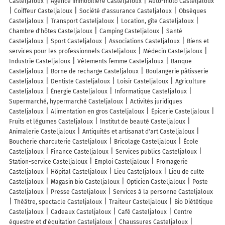
Casteljaloux
Agence immobilière Casteljaloux
Auto-moto Casteljaloux
Coiffeur Casteljaloux
Société d'assurance Casteljaloux
Obsèques
Casteljaloux
Transport Casteljaloux
Location, gîte Casteljaloux
Chambre d'hôtes Casteljaloux
Camping Casteljaloux
Santé
Casteljaloux
Sport Casteljaloux
Associations Casteljaloux
Biens et
services pour les professionnels Casteljaloux
Médecin Casteljaloux
Industrie Casteljaloux
Vêtements femme Casteljaloux
Banque
Casteljaloux
Borne de recharge Casteljaloux
Boulangerie pâtisserie
Casteljaloux
Dentiste Casteljaloux
Loisir Casteljaloux
Agriculture
Casteljaloux
Énergie Casteljaloux
Informatique Casteljaloux
Supermarché, hypermarché Casteljaloux
Activités juridiques
Casteljaloux
Alimentation en gros Casteljaloux
Épicerie Casteljaloux
Fruits et légumes Casteljaloux
Institut de beauté Casteljaloux
Animalerie Casteljaloux
Antiquités et artisanat d'art Casteljaloux
Boucherie charcuterie Casteljaloux
Bricolage Casteljaloux
École
Casteljaloux
Finance Casteljaloux
Services publics Casteljaloux
Station-service Casteljaloux
Emploi Casteljaloux
Fromagerie
Casteljaloux
Hôpital Casteljaloux
Lieu Casteljaloux
Lieu de culte
Casteljaloux
Magasin bio Casteljaloux
Opticien Casteljaloux
Poste
Casteljaloux
Presse Casteljaloux
Services à la personne Casteljaloux
Théâtre, spectacle Casteljaloux
Traiteur Casteljaloux
Bio Diététique
Casteljaloux
Cadeaux Casteljaloux
Café Casteljaloux
Centre
équestre et d'équitation Casteljaloux
Chaussures Casteljaloux