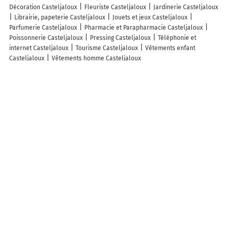
Décoration Casteljaloux
Fleuriste Casteljaloux
Jardinerie Casteljaloux
Librairie, papeterie Casteljaloux
Jouets et jeux Casteljaloux
Parfumerie Casteljaloux
Pharmacie et Parapharmacie Casteljaloux
Poissonnerie Casteljaloux
Pressing Casteljaloux
Téléphonie et
internet Casteljaloux
Tourisme Casteljaloux
Vêtements enfant
Casteljaloux
Vêtements homme Casteljaloux
Lieux à découvrir à Casteljaloux
Commerçants de Casteljaloux
Beauty Success - Parfumerie & Institut
Le Fournil De Castel
In Extenso - Lassalle Et Cie
Au Relais Du Terroir
Camping Municipale
Marboutin Immobilier Casteljaloux
Sabine
Collavini
McDonald's
L'Automobile Du Lac
Barbot Dejean Weber
Vigneau Construction
Robert Allard
Maison et Services
A.g.i.r
Le
Grand Café
Norisko
Center Parc Domaine des Landes de Gascogne
Interview Coiffure
E.Leclerc Station Service
La Poste
La Mie De
Castel
Sécuritest Contrôle Technique Automobile CASTELJALOUX
Coubard Mandy
Castel Ambulance et Fils
Marbrerie Dubois
Grandroques
Taxis Castel les Bains
Ecole primaire privée institution La
Salle Sainte Marie
S47 Informatique
Bricomarche
Termes Dominique
Les lieux populaires à Casteljaloux
Hotel Clos Castel Villas Spa
L'Hôtel du Lac Casteljaloux
Logis Hôtels -
Hôtel et Restaurant Les Cordeliers
Résidence Goélia Les Demeures du