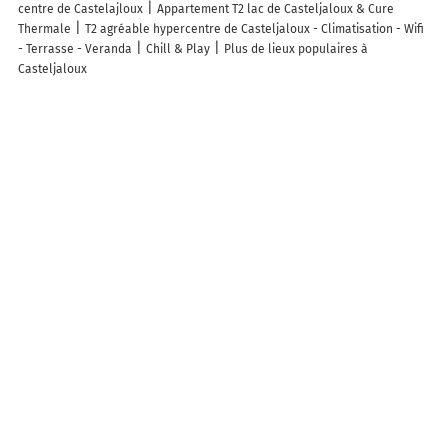
centre de Castelajloux
Appartement T2 lac de Casteljaloux & Cure
Thermale
T2 agréable hypercentre de Casteljaloux - Climatisation - Wifi
- Terrasse - Veranda
Chill & Play
Plus de lieux populaires à
Casteljaloux
Autres lieux à découvrir à Casteljaloux
Commerçants de Casteljaloux
Beauty Success - Parfumerie & Institut
Le Fournil De Castel
In Extenso - Lassalle Et Cie
Au Relais Du Terroir
Camping Municipale
Marboutin Immobilier Casteljaloux
Sabine
Collavini
McDonald's
L'Automobile Du Lac
Barbot Dejean Weber
Vigneau Construction
Robert Allard
Interview Coiffure
Maison et
Services
A.g.i.r
Le Grand Café
Norisko
Center Parc Domaine des
Landes de Gascogne
E.Leclerc Station Service
La Poste
La Mie De
Castel
Sécuritest Contrôle Technique Automobile CASTELJALOUX
Coubard Mandy
Castel Ambulance et Fils
Marbrerie Dubois
Grandroques
Taxis Castel les Bains
Ecole primaire privée institution La
Salle Sainte Marie
S47 Informatique
Bricomarche
Termes Dominique
Découvrez nos autres destinations touristiques
Lieux-dits
Quartier
Forêts
Zones industrielles
Iles
Etendues
d’eau
Stations de ski et sports d’hiver
Stations balnéaires
Info-trafic en France