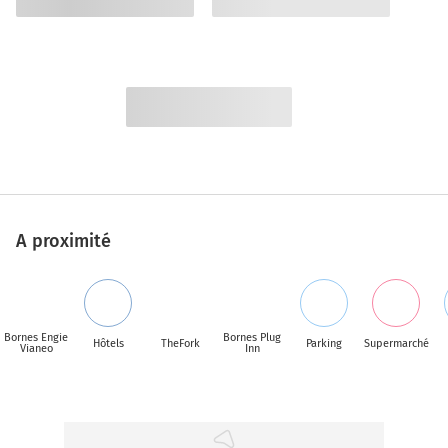
A proximité
Bornes Engie
Bornes Plug
Hôtels
TheFork
Parking
Supermarché
Vianeo
Inn