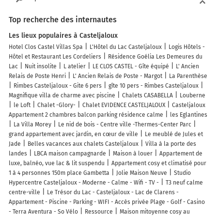
Top recherche des internautes
Les lieux populaires à Casteljaloux
Hotel Clos Castel Villas Spa
L'Hôtel du Lac Casteljaloux
Logis Hôtels -
Hôtel et Restaurant Les Cordeliers
Résidence Goélia Les Demeures du
Lac
Nuit insolite
L atelier
LE CLOS CASTEL - Gîte équipé
L' Ancien
Relais de Poste Henri
L' Ancien Relais de Poste - Margot
La Parenthèse
Rimbes Casteljaloux - Gite 6 pers
gîte 10 pers - Rimbes Casteljaloux
Magnifique villa de charme avec piscine
Chalets CASABELLA
Louberne
le Loft
Chalet -Glory-
Chalet EVIDENCE CASTELJALOUX
Casteljaloux
Appartement 2 chambres balcon parking résidence calme
les Eglantines
La Villa Morey
Le nid de bois - Centre ville -Thermes-Center Parc
grand appartement avec jardin, en cœur de ville
Le meublé de Jules et
Jade
Belles vacances aux chalets Casteljaloux
Villa à la porte des
landes
LBCA maison campagnarde
Maison à louer
Appartement de
luxe, balnéo, vue lac & lit suspendu
Appartement cosy et climatisé pour
1 à 4 personnes 150m place Gambetta
Jolie Maison Neuve
Studio
Hypercentre Casteljaloux - Moderne - Calme - Wifi - TV -
T3 neuf calme
centre-ville
Le Trésor du Lac - Casteljaloux - Lac de Clarens -
Appartement - Piscine - Parking - WIFI - Accès privée Plage - Golf - Casino
- Terra Aventura - So Vélo
Ressource
Maison mitoyenne cosy au