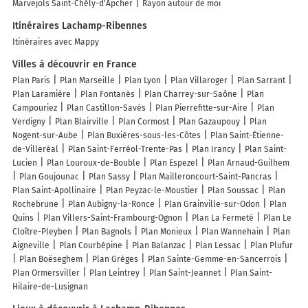
Marvejols Saint-Chély-d'Apcher
Rayon autour de moi
Itinéraires Lachamp-Ribennes
Itinéraires avec Mappy
Villes à découvrir en France
Plan Paris
Plan Marseille
Plan Lyon
Plan Villaroger
Plan Sarrant
Plan Laramière
Plan Fontanès
Plan Charrey-sur-Saône
Plan
Campouriez
Plan Castillon-Savès
Plan Pierrefitte-sur-Aire
Plan
Verdigny
Plan Blairville
Plan Cormost
Plan Gazaupouy
Plan
Nogent-sur-Aube
Plan Buxières-sous-les-Côtes
Plan Saint-Étienne-
de-Villeréal
Plan Saint-Ferréol-Trente-Pas
Plan Irancy
Plan Saint-
Lucien
Plan Louroux-de-Bouble
Plan Espezel
Plan Arnaud-Guilhem
Plan Goujounac
Plan Sassy
Plan Mailleroncourt-Saint-Pancras
Plan Saint-Apollinaire
Plan Peyzac-le-Moustier
Plan Soussac
Plan
Rochebrune
Plan Aubigny-la-Ronce
Plan Grainville-sur-Odon
Plan
Quins
Plan Villers-Saint-Frambourg-Ognon
Plan La Fermeté
Plan Le
Cloître-Pleyben
Plan Bagnols
Plan Monieux
Plan Wannehain
Plan
Aigneville
Plan Courbépine
Plan Balanzac
Plan Lessac
Plan Plufur
Plan Boëseghem
Plan Grèges
Plan Sainte-Gemme-en-Sancerrois
Plan Ormersviller
Plan Leintrey
Plan Saint-Jeannet
Plan Saint-
Hilaire-de-Lusignan