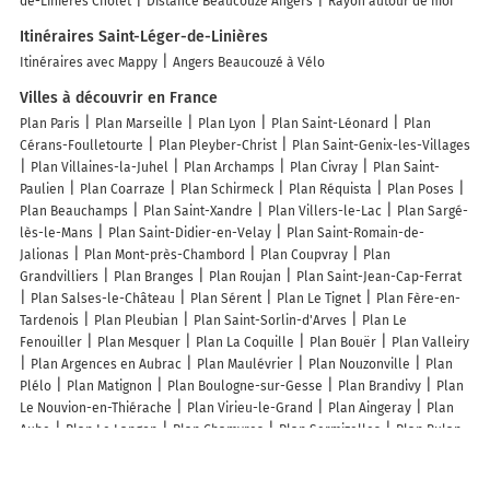
de-Linières Cholet
Distance Beaucouzé Angers
Rayon autour de moi
Itinéraires Saint-Léger-de-Linières
Itinéraires avec Mappy
Angers Beaucouzé à Vélo
Villes à découvrir en France
Plan Paris
Plan Marseille
Plan Lyon
Plan Saint-Léonard
Plan
Cérans-Foulletourte
Plan Pleyber-Christ
Plan Saint-Genix-les-Villages
Plan Villaines-la-Juhel
Plan Archamps
Plan Civray
Plan Saint-
Paulien
Plan Coarraze
Plan Schirmeck
Plan Réquista
Plan Poses
Plan Beauchamps
Plan Saint-Xandre
Plan Villers-le-Lac
Plan Sargé-
lès-le-Mans
Plan Saint-Didier-en-Velay
Plan Saint-Romain-de-
Jalionas
Plan Mont-près-Chambord
Plan Coupvray
Plan
Grandvilliers
Plan Branges
Plan Roujan
Plan Saint-Jean-Cap-Ferrat
Plan Salses-le-Château
Plan Sérent
Plan Le Tignet
Plan Fère-en-
Tardenois
Plan Pleubian
Plan Saint-Sorlin-d'Arves
Plan Le
Fenouiller
Plan Mesquer
Plan La Coquille
Plan Bouër
Plan Valleiry
Plan Argences en Aubrac
Plan Maulévrier
Plan Nouzonville
Plan
Plélo
Plan Matignon
Plan Boulogne-sur-Gesse
Plan Brandivy
Plan
Le Nouvion-en-Thiérache
Plan Virieu-le-Grand
Plan Aingeray
Plan
Aube
Plan Le Langon
Plan Chamvres
Plan Sermizelles
Plan Bulan
Lieux à découvrir à Saint-Léger-de-Linières