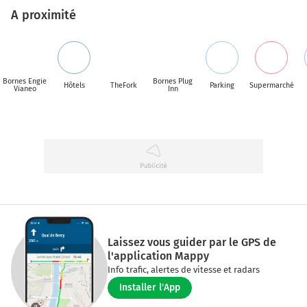
A proximité
Bornes Engie
Bornes Plug
Hôtels
TheFork
Parking
Supermarché
Vianeo
Inn
Laissez vous guider par le GPS de
l'application Mappy
Info trafic, alertes de vitesse et radars
Installer l'App