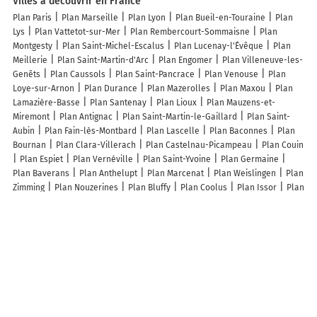
Villes à découvrir en France
Plan Paris
Plan Marseille
Plan Lyon
Plan Bueil-en-Touraine
Plan
Lys
Plan Vattetot-sur-Mer
Plan Rembercourt-Sommaisne
Plan
Montgesty
Plan Saint-Michel-Escalus
Plan Lucenay-l'Évêque
Plan
Meillerie
Plan Saint-Martin-d'Arc
Plan Engomer
Plan Villeneuve-les-
Genêts
Plan Caussols
Plan Saint-Pancrace
Plan Venouse
Plan
Loye-sur-Arnon
Plan Durance
Plan Mazerolles
Plan Maxou
Plan
Lamazière-Basse
Plan Santenay
Plan Lioux
Plan Mauzens-et-
Miremont
Plan Antignac
Plan Saint-Martin-le-Gaillard
Plan Saint-
Aubin
Plan Fain-lès-Montbard
Plan Lascelle
Plan Baconnes
Plan
Bournan
Plan Clara-Villerach
Plan Castelnau-Picampeau
Plan Couin
Plan Espiet
Plan Vernéville
Plan Saint-Yvoine
Plan Germaine
Plan Baverans
Plan Anthelupt
Plan Marcenat
Plan Weislingen
Plan
Zimming
Plan Nouzerines
Plan Bluffy
Plan Coolus
Plan Issor
Plan
Abbéville-la-Rivière
Plan Masquières
Plan Marant
Plan Rillé
Plan
Heiligenstein
Lieux à découvrir à Belval
Commerçants de Belval
SAT-2000 Alexandre TRAISNEL
Atelier Méquin,
Agencement d'intérieur
Aires des Couleurs
Boucherie Dulin Villain
C'Line Beaute
XL Incendie
Saucisse Malassis La Belvalaise
Jeanne
Sébastien
Alarm'habitat
Mairie - Belval
Amandine Coiffure
Aimard
Olivier
La Ferme du Guerin
Au Ptit Belvalais
Église
Cimetière De