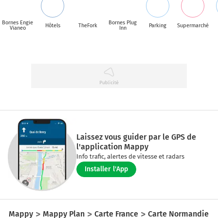
Bornes Engie
Bornes Plug
Hôtels
TheFork
Parking
Supermarché
Vianeo
Inn
Laissez vous guider par le GPS de
l'application Mappy
Info trafic, alertes de vitesse et radars
Installer l'App
Mappy
Mappy Plan
Carte France
Carte Normandie