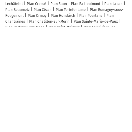
Lechâtelet
Plan Cressé
Plan Saon
Plan Bailleulmont
Plan Lapan
Plan Beaumetz
Plan Cézan
Plan Tortefontaine
Plan Romagny-sous-
Rougemont
Plan Ormoy
Plan Honskirch
Plan Pourlans
Plan
Chantraines
Plan Châtillon-sur-Morin
Plan Sainte-Marie-de-Vaux
Plan Parfouru-sur-Odon
Plan Saint-Maigner
Plan Louvilliers-lès-
Perche
Plan Serez
Plan Languimberg
Plan Pierremont-sur-Amance
Plan Moncorneil-Grazan
Plan Faverdines
Plan Sallen
Plan
Lachapelle-sous-Chanéac
Plan Lantan
Plan Fourcigny
Plan Villy
Plan Saint-Julia-de-Bec
Plan 7e Arrondissement Paris
Plan Seyssins
Plan Messimy-sur-Saône
Plan Agnac
Plan Waldolwisheim
Lieux à découvrir à Les Cresnays
Amc Lamy
Mairie - Les Cresnays
Cimetière De Les Cresnays
Église
Saint-Pierre
Église Notre-Dame
Comite Des Fetes De La Chapelle Uree
Nicolle - Aguiton Competition
Garnier Eric
Tourneux Jean-Louis
Les lieux populaires à Les Cresnays
Le Ranch Normand
Les Ecuries du Ranch
A découvrir autour de Les Cresnays
La Martinière
La Horique
Info-trafic en France