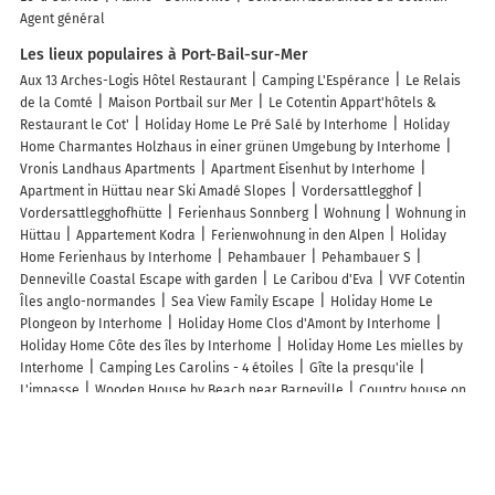
Agent général
Les lieux populaires à Port-Bail-sur-Mer
Aux 13 Arches-Logis Hôtel Restaurant
Camping L'Espérance
Le Relais
de la Comté
Maison Portbail sur Mer
Le Cotentin Appart'hôtels &
Restaurant le Cot'
Holiday Home Le Pré Salé by Interhome
Holiday
Home Charmantes Holzhaus in einer grünen Umgebung by Interhome
Vronis Landhaus Apartments
Apartment Eisenhut by Interhome
Apartment in Hüttau near Ski Amadé Slopes
Vordersattlegghof
Vordersattlegghofhütte
Ferienhaus Sonnberg
Wohnung
Wohnung in
Hüttau
Appartement Kodra
Ferienwohnung in den Alpen
Holiday
Home Ferienhaus by Interhome
Pehambauer
Pehambauer S
Denneville Coastal Escape with garden
Le Caribou d'Eva
VVF Cotentin
Îles anglo-normandes
Sea View Family Escape
Holiday Home Le
Plongeon by Interhome
Holiday Home Clos d'Amont by Interhome
Holiday Home Côte des îles by Interhome
Holiday Home Les mielles by
Interhome
Camping Les Carolins - 4 étoiles
Gîte la presqu'ile
L'impasse
Wooden House by Beach near Barneville
Country house on
a beautiful medieval estate
Holiday Home in Denneville near Sandy
Beach
Petit nid douillet à Port-bail
Maison centre bourg Port-Bail
Holiday Home Maison de l'Océan à Denneville
La Bourgeoise
Isles Les
Ecrehous
Le Petit Dernier
Gîte LE CABESTAN
Maison de 2 à 8