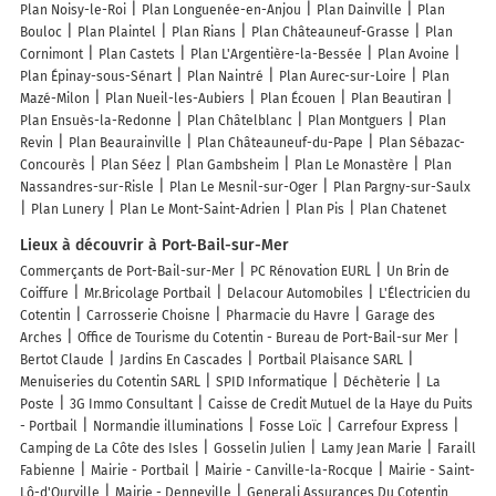
Plan Noisy-le-Roi
Plan Longuenée-en-Anjou
Plan Dainville
Plan
Bouloc
Plan Plaintel
Plan Rians
Plan Châteauneuf-Grasse
Plan
Cornimont
Plan Castets
Plan L'Argentière-la-Bessée
Plan Avoine
Plan Épinay-sous-Sénart
Plan Naintré
Plan Aurec-sur-Loire
Plan
Mazé-Milon
Plan Nueil-les-Aubiers
Plan Écouen
Plan Beautiran
Plan Ensuès-la-Redonne
Plan Châtelblanc
Plan Montguers
Plan
Revin
Plan Beaurainville
Plan Châteauneuf-du-Pape
Plan Sébazac-
Concourès
Plan Séez
Plan Gambsheim
Plan Le Monastère
Plan
Nassandres-sur-Risle
Plan Le Mesnil-sur-Oger
Plan Pargny-sur-Saulx
Plan Lunery
Plan Le Mont-Saint-Adrien
Plan Pis
Plan Chatenet
Lieux à découvrir à Port-Bail-sur-Mer
Commerçants de Port-Bail-sur-Mer
PC Rénovation EURL
Un Brin de
Coiffure
Mr.Bricolage Portbail
Delacour Automobiles
L'Électricien du
Cotentin
Carrosserie Choisne
Pharmacie du Havre
Garage des
Arches
Office de Tourisme du Cotentin - Bureau de Port-Bail-sur Mer
Bertot Claude
Jardins En Cascades
Portbail Plaisance SARL
Menuiseries du Cotentin SARL
SPID Informatique
Déchèterie
La
Poste
3G Immo Consultant
Caisse de Credit Mutuel de la Haye du Puits
- Portbail
Normandie illuminations
Fosse Loïc
Carrefour Express
Camping de La Côte des Isles
Gosselin Julien
Lamy Jean Marie
Faraill
Fabienne
Mairie - Portbail
Mairie - Canville-la-Rocque
Mairie - Saint-
Lô-d'Ourville
Mairie - Denneville
Generali Assurances Du Cotentin