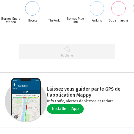
Bornes Engie
Bornes Plug
Hôtels
TheFork
Parking
Supermarché
Vianeo
Inn
Laissez vous guider par le GPS de
l'application Mappy
Info trafic, alertes de vitesse et radars
Installer l'App