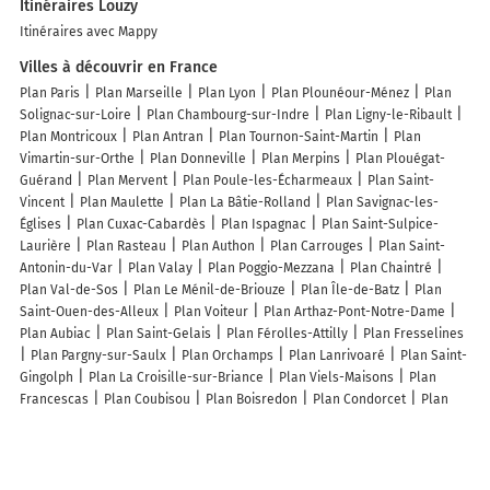
Itinéraires Louzy
Itinéraires avec Mappy
Villes à découvrir en France
Plan Paris
Plan Marseille
Plan Lyon
Plan Plounéour-Ménez
Plan
Solignac-sur-Loire
Plan Chambourg-sur-Indre
Plan Ligny-le-Ribault
Plan Montricoux
Plan Antran
Plan Tournon-Saint-Martin
Plan
Vimartin-sur-Orthe
Plan Donneville
Plan Merpins
Plan Plouégat-
Guérand
Plan Mervent
Plan Poule-les-Écharmeaux
Plan Saint-
Vincent
Plan Maulette
Plan La Bâtie-Rolland
Plan Savignac-les-
Églises
Plan Cuxac-Cabardès
Plan Ispagnac
Plan Saint-Sulpice-
Laurière
Plan Rasteau
Plan Authon
Plan Carrouges
Plan Saint-
Antonin-du-Var
Plan Valay
Plan Poggio-Mezzana
Plan Chaintré
Plan Val-de-Sos
Plan Le Ménil-de-Briouze
Plan Île-de-Batz
Plan
Saint-Ouen-des-Alleux
Plan Voiteur
Plan Arthaz-Pont-Notre-Dame
Plan Aubiac
Plan Saint-Gelais
Plan Férolles-Attilly
Plan Fresselines
Plan Pargny-sur-Saulx
Plan Orchamps
Plan Lanrivoaré
Plan Saint-
Gingolph
Plan La Croisille-sur-Briance
Plan Viels-Maisons
Plan
Francescas
Plan Coubisou
Plan Boisredon
Plan Condorcet
Plan
Frauenberg
Plan Vesaignes-sur-Marne
Plan Craponne-sur-Arzon
Lieux à découvrir à Louzy
Commerçants de Louzy
VM Matériaux
Gaurit-Aeos
Les Jardins de