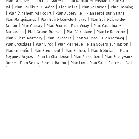
Plan La Selve
Plan Oust-Marest
Plan Naujan-et-Postiac
Plan Saint-
Jal
Plan Pouilly-sur-Saône
Plan Bélus
Plan Ventavon
Plan Insming
Plan Étinehem-Méricourt
Plan Auberville
Plan Fercé-sur-Sarthe
Plan Marquixanes
Plan Saint-Jean-de-Thurac
Plan Saint-Ciers-du-
Taillon
Plan Cussay
Plan Écuras
Plan Vinay
Plan Castelnau-
Barbarens
Plan Grand-Brassac
Plan Vertolaye
Plan Le Reposoir
Plan Villers-Marmery
Plan Beussent
Plan Vaumas
Plan Tarsacq
Plan Crouzilles
Plan Sirod
Plan Pierrerue
Plan Noyers-sur-Jabron
Plan Leboulin
Plan Breuilpont
Plan Bellocq
Plan Trébrivan
Plan
Peypin-d'Aigues
Plan La Chailleuse
Plan Plussulien
Plan Recey-sur-
Ource
Plan Souligné-sous-Ballon
Plan Lux
Plan Saint-Pierre-en-Val
Plan Cattenières
Plan Saint-Loup
Plan Escoussens
Plan
Manneville-la-Goupil
Plan Tordères
Plan Sully-la-Chapelle
Plan Le
Pin-Murelet
Plan Élancourt
Plan Saint-Clément-de-la-Place
Lieux à découvrir à La Colombe
Commerçants de La Colombe
Maisons Socoren
Lesauvage Raphael
Raphaël
Lidl
Boudet Sébastien EURL
Menuiserie Plaine SARL
Lebouvier-Blin Jacky
Didier Thebault
Varin Père et Fils
SARL Fauvel
Nicolas
Agence Groupama Villedieu-les-Poêles
Pulsat I . S . E
Adhérent
Odyssée Digitale
L'Orange Bleue
Adéquat Intérim &
Recrutement
Mairie - La Colombe
Bozet-Michaux SCP
Le Kiosque à
Pizza
Brazier Marie
Tasset Simon
Aire de covoiturage Aire de la