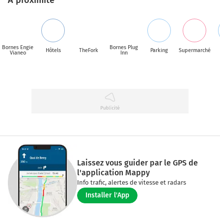
Bornes Engie
Bornes Plug
Hôtels
TheFork
Parking
Supermarché
Vianeo
Inn
Laissez vous guider par le GPS de
l'application Mappy
Info trafic, alertes de vitesse et radars
Installer l'App