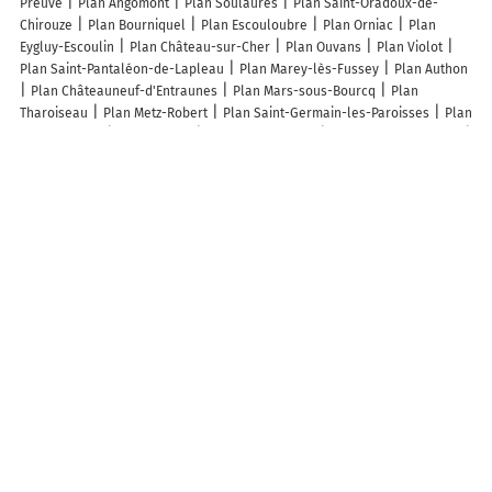
Preuve
Plan Angomont
Plan Soulaures
Plan Saint-Oradoux-de-
Chirouze
Plan Bourniquel
Plan Escouloubre
Plan Orniac
Plan
Eygluy-Escoulin
Plan Château-sur-Cher
Plan Ouvans
Plan Violot
Plan Saint-Pantaléon-de-Lapleau
Plan Marey-lès-Fussey
Plan Authon
Plan Châteauneuf-d'Entraunes
Plan Mars-sous-Bourcq
Plan
Tharoiseau
Plan Metz-Robert
Plan Saint-Germain-les-Paroisses
Plan
Billy-sur-Oisy
Plan Cessey
Plan Velleminfroy
Plan Villers-lès-Roye
Plan Ivors
Plan Saint-Martin-du-Lac
Plan Brives-sur-Charente
Plan
Croisy-sur-Eure
Plan Lacelle
Plan Chartronges
Plan Fontaine-en-
Bray
Plan Lourde
Plan Touligny
Plan Nadillac
Plan Saint-Pierre-
de-Méaroz
Plan Thiais
Plan Fermanville
Plan Montigny
Plan
Thiébauménil
Lieux à découvrir à Pierre-Morains
Mairie - Pierre-Morains
Girardin Olivier
Cimetière De Pierre-Morains
Église Saint-Ruffin-Saint-Valère de Pierre-Morains
Patillet Dhondt EARL
Ravillon-Joudart
Sejours Et Decouvertes En Champagne
Comité Des
Fêtes De La Commune De Pierre-Morains
Église Saint-Ruffin-Saint-
Valère
Des Jardins
Metha Horizon
Grosjean Patrice
Poiret Michèle
A découvrir autour de Pierre-Morains
Vertus
Aulnay-aux-Planches
Oger
La Gravelle
Gionges
Voipreux
Le Rafidin