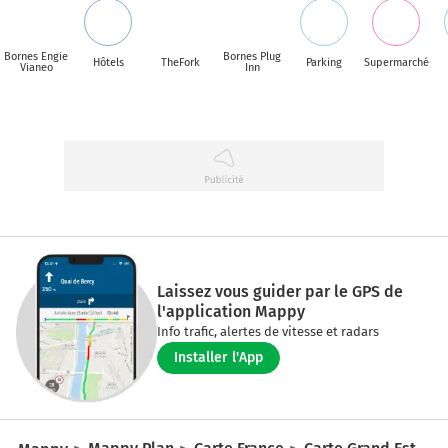
Bornes Engie
Bornes Plug
Hôtels
TheFork
Parking
Supermarché
Vianeo
Inn
Laissez vous guider par le GPS de
l'application Mappy
Info trafic, alertes de vitesse et radars
Installer l'App