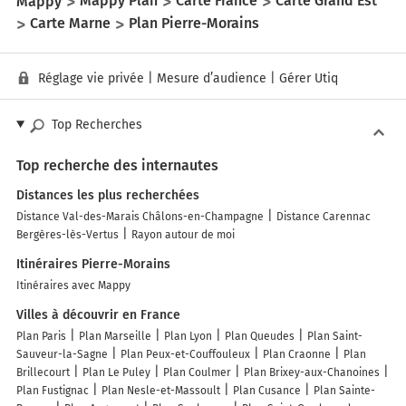
Mappy
Mappy Plan
Carte France
Carte Grand Est
Carte Marne
Plan Pierre-Morains
Réglage vie privée
|
Mesure d’audience
|
Gérer Utiq
Top Recherches
Top recherche des internautes
Distances les plus recherchées
Distance Val-des-Marais Châlons-en-Champagne
Distance Carennac
Bergères-lès-Vertus
Rayon autour de moi
Itinéraires Pierre-Morains
Itinéraires avec Mappy
Villes à découvrir en France
Plan Paris
Plan Marseille
Plan Lyon
Plan Queudes
Plan Saint-
Sauveur-la-Sagne
Plan Peux-et-Couffouleux
Plan Craonne
Plan
Brillecourt
Plan Le Puley
Plan Coulmer
Plan Brixey-aux-Chanoines
Plan Fustignac
Plan Nesle-et-Massoult
Plan Cusance
Plan Sainte-