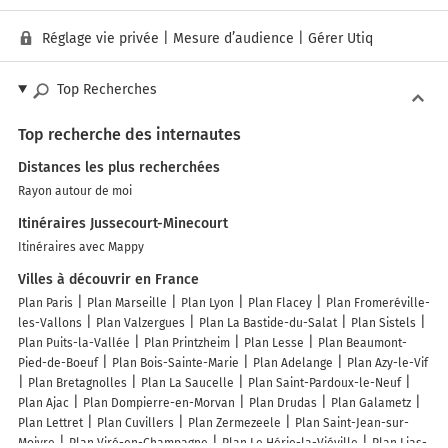
Réglage vie privée
|
Mesure d’audience
|
Gérer Utiq
Top Recherches
Top recherche des internautes
Distances les plus recherchées
Rayon autour de moi
Itinéraires Jussecourt-Minecourt
Itinéraires avec Mappy
Villes à découvrir en France
Plan Paris
Plan Marseille
Plan Lyon
Plan Flacey
Plan Fromeréville-
les-Vallons
Plan Valzergues
Plan La Bastide-du-Salat
Plan Sistels
Plan Puits-la-Vallée
Plan Printzheim
Plan Lesse
Plan Beaumont-
Pied-de-Boeuf
Plan Bois-Sainte-Marie
Plan Adelange
Plan Azy-le-Vif
Plan Bretagnolles
Plan La Saucelle
Plan Saint-Pardoux-le-Neuf
Plan Ajac
Plan Dompierre-en-Morvan
Plan Drudas
Plan Galametz
Plan Lettret
Plan Cuvillers
Plan Zermezeele
Plan Saint-Jean-sur-
Moivre
Plan Viré-en-Champagne
Plan Le Hérie-la-Viéville
Plan Lias-