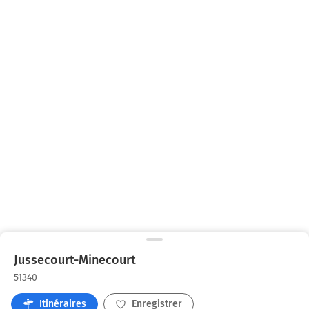
Jussecourt-Minecourt
51340
Itinéraires
Enregistrer