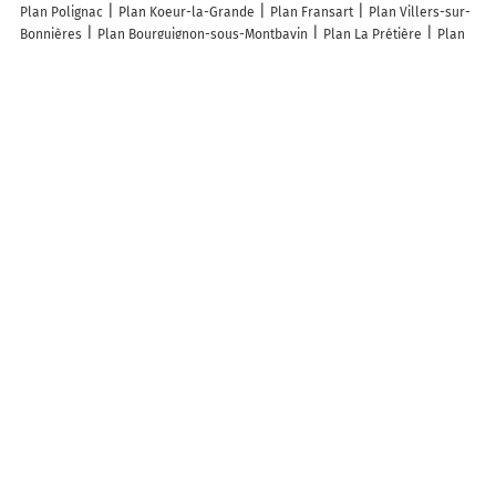
Plan Polignac
Plan Koeur-la-Grande
Plan Fransart
Plan Villers-sur-
Bonnières
Plan Bourguignon-sous-Montbavin
Plan La Prétière
Plan
Laboulbène
Plan Pouilly
Plan Malans
Plan La Chapelle-Saint-
Quillain
Plan Rémilly
Plan Blancfossé
Plan Lavours
Plan Villers-
aux-Vents
Plan Ferran
Plan Lizos
Plan Bazeilles-sur-Othain
Plan
Sauviac
Plan Desseling
Plan Vaux-sur-Lunain
Plan Montgras
Plan
Écollemont
Plan Saint-Quentin-les-Marais
Plan Grailhen
Plan
Montereau-Fault-Yonne
Plan Bouër
Plan Isles-sur-Suippe
Plan
Santranges
Plan Saint-Martin-l'Aiguillon
Lieux à découvrir à Vaux-Saules
TLM Electricité
Mairie - Vaux-Saules
Église Saint-Pierre
Église
Cimetière De Vaux-Saules
Boyon Patrick
Moris Benoît
Epicerie Lucien
Et Paulette
De Cheneroilles EARL
A découvrir autour de Vaux-Saules
Bordes-Pillot
Cestres
Froideville
Bordes-Bricard
Fromenteau
Info-trafic en France
Info trafic
Pistes cyclables en France
Plan des pistes cyclables