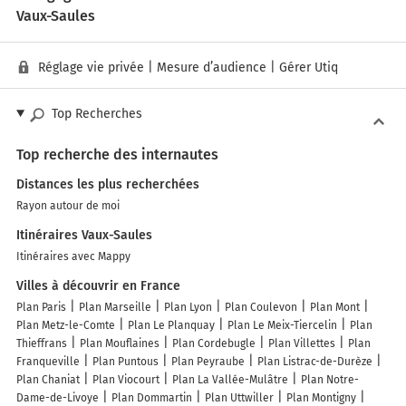
Vaux-Saules
Réglage vie privée
|
Mesure d’audience
|
Gérer Utiq
Top Recherches
Top recherche des internautes
Distances les plus recherchées
Rayon autour de moi
Itinéraires Vaux-Saules
Itinéraires avec Mappy
Villes à découvrir en France
Plan Paris
Plan Marseille
Plan Lyon
Plan Coulevon
Plan Mont
Plan Metz-le-Comte
Plan Le Planquay
Plan Le Meix-Tiercelin
Plan
Thieffrans
Plan Mouflaines
Plan Cordebugle
Plan Villettes
Plan
Franqueville
Plan Puntous
Plan Peyraube
Plan Listrac-de-Durèze
Plan Chaniat
Plan Viocourt
Plan La Vallée-Mulâtre
Plan Notre-
Dame-de-Livoye
Plan Dommartin
Plan Uttwiller
Plan Montigny