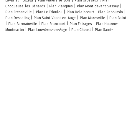
Laval-sur-Luzège
Plan Villiers-le-Bois
Plan Orcevaux
Plan
Choqueuse-les-Bénards
Plan Planques
Plan Mont-devant-Sassey
Plan Fresneville
Plan Le Trioulou
Plan Dolaincourt
Plan Reboursin
Plan Desseling
Plan Saint-Vaast-en-Auge
Plan Maresville
Plan Balot
Plan Barmainville
Plan Francourt
Plan Entrages
Plan Huanne-
Montmartin
Plan Louvières-en-Auge
Plan Cheust
Plan Saint-
Deniscourt
Plan Saint-Amand-sur-Ornain
Plan Fontenay-de-Bossery
Plan Laval-sur-Doulon
Plan Grandsaigne
Plan Zérubia
Plan
Villemardy
Plan La Boissière
Plan La Villeneuve-les-Convers
Plan
Montfranc
Plan Montigny-sous-Marle
Plan Uz
Plan Forcalquier
Plan Saint-Vallier
Plan Navarrenx
Plan Maillé
Plan Morschwiller
Plan Ferrières
Lieux à découvrir à Forléans
Mairie - Forléans
Du Bon Dans Le Pre
Église De Forléans
Cimetière
De Forléans
Église Notre-Dame
Les Marches De L'Auxois
Garrot
Thomas
Garrot Marie-Odile
Les lieux populaires à Forléans
Gîte les érables
A découvrir autour de Forléans
Tivauche-le-Haut
Turley
Pouligny