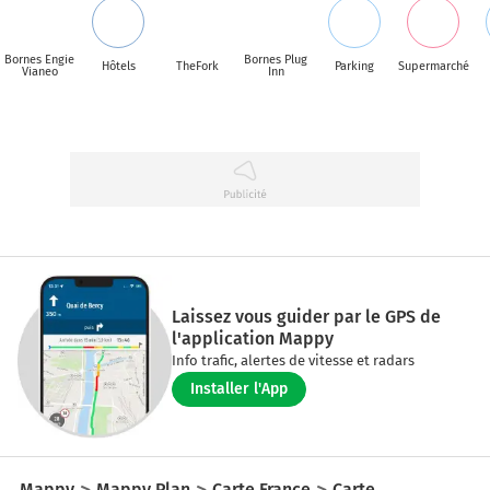
Bornes Engie
Bornes Plug
Hôtels
TheFork
Parking
Supermarché
Vianeo
Inn
Laissez vous guider par le GPS de
l'application Mappy
Info trafic, alertes de vitesse et radars
Installer l'App
Mappy
Mappy Plan
Carte France
Carte