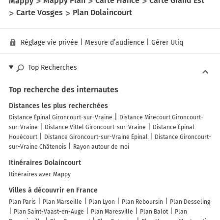
Mappy
Mappy Plan
Carte France
Carte Grand Est
Carte Vosges
Plan Dolaincourt
Réglage vie privée
|
Mesure d’audience
|
Gérer Utiq
Top Recherches
Top recherche des internautes
Distances les plus recherchées
Distance Épinal Gironcourt-sur-Vraine
Distance Mirecourt Gironcourt-
sur-Vraine
Distance Vittel Gironcourt-sur-Vraine
Distance Épinal
Houécourt
Distance Gironcourt-sur-Vraine Épinal
Distance Gironcourt-
sur-Vraine Châtenois
Rayon autour de moi
Itinéraires Dolaincourt
Itinéraires avec Mappy
Villes à découvrir en France
Plan Paris
Plan Marseille
Plan Lyon
Plan Reboursin
Plan Desseling
Plan Saint-Vaast-en-Auge
Plan Maresville
Plan Balot
Plan