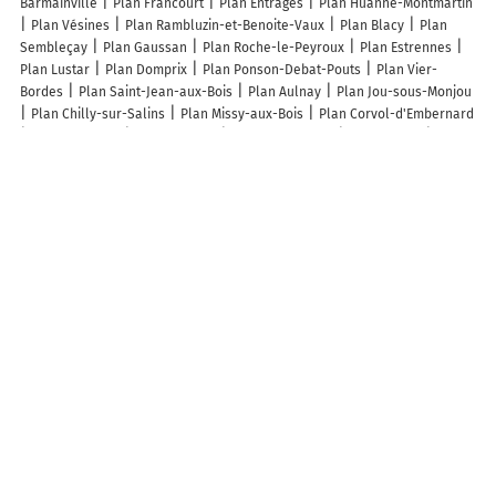
Barmainville
Plan Francourt
Plan Entrages
Plan Huanne-Montmartin
Plan Vésines
Plan Rambluzin-et-Benoite-Vaux
Plan Blacy
Plan
Sembleçay
Plan Gaussan
Plan Roche-le-Peyroux
Plan Estrennes
Plan Lustar
Plan Domprix
Plan Ponson-Debat-Pouts
Plan Vier-
Bordes
Plan Saint-Jean-aux-Bois
Plan Aulnay
Plan Jou-sous-Monjou
Plan Chilly-sur-Salins
Plan Missy-aux-Bois
Plan Corvol-d'Embernard
Plan Ognéville
Plan Donjeux
Plan Roquessels
Plan Vernot
Plan
Sarraguzan
Plan Noidant-Chatenoy
Plan Saint-Léonard-des-Parcs
Plan Fontenay-sous-Fouronnes
Plan La Neuville-Housset
Plan Saint-
Aquilin-de-Corbion
Plan Saint-Couat-du-Razès
Plan Liencourt
Plan
Dampierre-en-Graçay
Plan Bertre
Plan Saugeot
Plan Saint-Menge
Plan Saint-Bresson
Plan Orus
Plan Saint-Péray
Plan Nivillac
Plan
Plourin-lès-Morlaix
Plan Lanvellec
Plan Bantanges
Plan
Goupillières
Lieux à découvrir à Dolaincourt
Fouchet Marie
Mairie - Dolaincourt
Église
Cimetière De Dolaincourt
Rolin Samuel
Club Canin De La Source
Rolin Daniel
Les Amis De
Sarmery
Association De Sauvegarde Du Patrimoine Et D'Animation De La
Vallee De La Sermone
A découvrir autour de Dolaincourt
Z.A. de la Grande Bataille