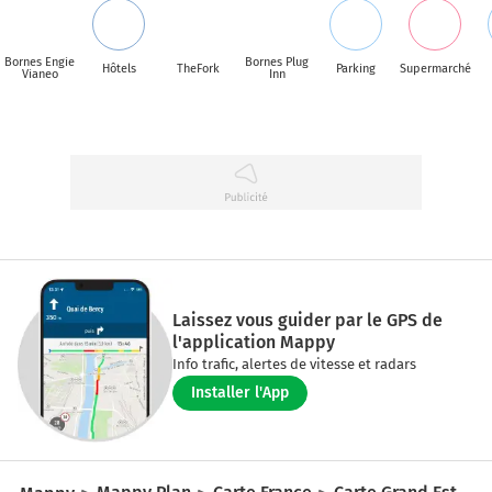
Bornes Engie
Bornes Plug
Hôtels
TheFork
Parking
Supermarché
Vianeo
Inn
Laissez vous guider par le GPS de
l'application Mappy
Info trafic, alertes de vitesse et radars
Installer l'App