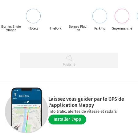
Bornes Engie
Bornes Plug
Hôtels
TheFork
Parking
Supermarché
Vianeo
Inn
Laissez vous guider par le GPS de
l'application Mappy
Info trafic, alertes de vitesse et radars
Installer l'App