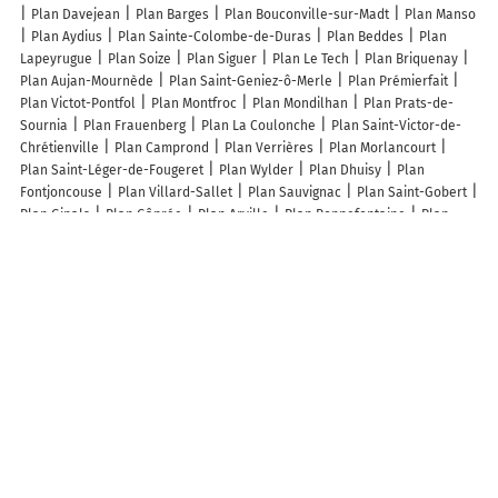
Plan Davejean
Plan Barges
Plan Bouconville-sur-Madt
Plan Manso
Plan Aydius
Plan Sainte-Colombe-de-Duras
Plan Beddes
Plan
Lapeyrugue
Plan Soize
Plan Siguer
Plan Le Tech
Plan Briquenay
Plan Aujan-Mournède
Plan Saint-Geniez-ô-Merle
Plan Prémierfait
Plan Victot-Pontfol
Plan Montfroc
Plan Mondilhan
Plan Prats-de-
Sournia
Plan Frauenberg
Plan La Coulonche
Plan Saint-Victor-de-
Chrétienville
Plan Camprond
Plan Verrières
Plan Morlancourt
Plan Saint-Léger-de-Fougeret
Plan Wylder
Plan Dhuisy
Plan
Fontjoncouse
Plan Villard-Sallet
Plan Sauvignac
Plan Saint-Gobert
Plan Ginals
Plan Gâprée
Plan Arville
Plan Bonnefontaine
Plan
Monticello
Plan Saint-Marcel-lès-Sauzet
Plan Gaillères
Lieux à découvrir à Cormoyeux
Champagne Mondet SARL
Champagne Boude-Baudin José
Mairie -
Cormoyeux
Champagne Faniel & Fils
Église Saint-Clément
Cimetière
De Cormoyeux
Champagne Baudin Fils
Bochet Lemoine EARL
Dematos Agostinho
Lapierre
Les Bulles En Folie
Association Des
Chasseurs De Cormoyeux
Robert Jean-Claude
Bernardin Laurence
Champagne Faniel Sarl
Yan Robert Prestation
Le temps d'une bulle
Les lieux populaires à Cormoyeux
Gîte insolite en Champagne - Roulotte des Cahouriaux
Nuit insolite :
tonneau enchanté
Expérience insolite : tonneau merveilleux
La Villa