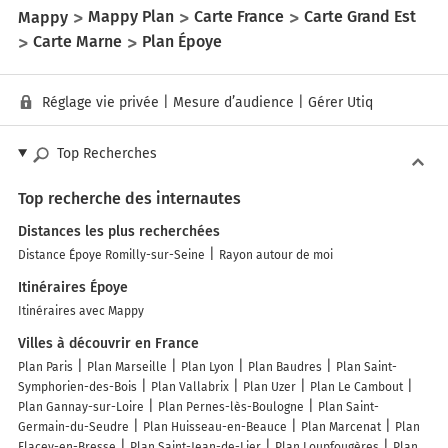
Mappy
Mappy Plan
Carte France
Carte Grand Est
Carte Marne
Plan Époye
Réglage vie privée
|
Mesure d’audience
|
Gérer Utiq
Top Recherches
Top recherche des internautes
Distances les plus recherchées
Distance Époye Romilly-sur-Seine
Rayon autour de moi
Itinéraires Époye
Itinéraires avec Mappy
Villes à découvrir en France
Plan Paris
Plan Marseille
Plan Lyon
Plan Baudres
Plan Saint-
Symphorien-des-Bois
Plan Vallabrix
Plan Uzer
Plan Le Cambout
Plan Gannay-sur-Loire
Plan Pernes-lès-Boulogne
Plan Saint-
Germain-du-Seudre
Plan Huisseau-en-Beauce
Plan Marcenat
Plan
Flacey-en-Bresse
Plan Saint-Jean-de-Lier
Plan Loupfougères
Plan