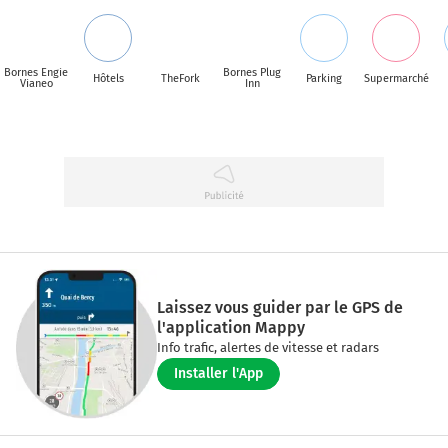
Bornes Engie
Bornes Plug
Hôtels
TheFork
Parking
Supermarché
Vianeo
Inn
Laissez vous guider par le GPS de
l'application Mappy
Info trafic, alertes de vitesse et radars
Installer l'App