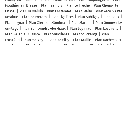
Mouthier-en-Bresse
Plan Trambly
Plan Le Frêche
Plan Chenay-le-
Châtel
Plan Bersaillin
Plan Castandet
Plan Maizy
Plan Arcy-Sainte-
Restitue
Plan Bouverans
Plan Lignières
Plan Subligny
Plan Reux
Plan Juignac
Plan Clermont-Soubiran
Plan Mareuil
Plan Gonneville-
en-Auge
Plan Saint-André-des-Eaux
Plan Leynhac
Plan Leschelle
Plan Belan-sur-Ource
Plan Sauclières
Plan Stuckange
Plan
Forstfeld
Plan Morgny
Plan Chemilly
Plan Maillé
Plan Rachecourt-
sur-Marne
Plan Le Pin-au-Haras
Plan Beauvoir
Plan Vibeuf
Plan
Les Étangs
Plan Thiergeville
Plan Rasiguères
Plan Saint-Étienne-de-
l'Olm
Plan Les Aulneaux
Plan Essômes-sur-Marne
Plan
Chenonceaux
Lieux à découvrir à Époye
Commerçants de Époye
Sbr Automobile
Sellerie Lexcia
Ysatis
Architecture
Mbtp
Mairie - Époye
Thierart Agri
Au Soleil D'or
Plaquiste Champenois
Les Ecuries d'Aquarelle
Thallinger Nadège
Église Saint-Pierre-Aux-Liens
Cimetière d'Epoye
Église Saint-Pierre
d'Époye
Terrain de Sport/Salle Polyvalente
Lemarié Jean-Yves
Terrain de football
Salle polyvalente
Asso Sportive Moto Cross Mg
Racing
Duo À Chameau
5oo-6oo
Grethen Romain Earl
Leclercq
Frédéric
Sinzot Véronique
Lefeve Cédric
Gallot
K.B. Couverture
Lemarie Carrelage
Koralewski Pascal