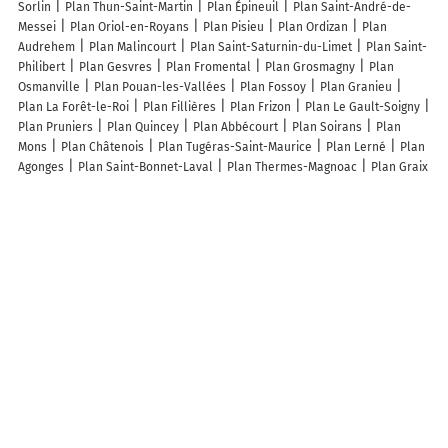
Sorlin
Plan Thun-Saint-Martin
Plan Épineuil
Plan Saint-André-de-
Messei
Plan Oriol-en-Royans
Plan Pisieu
Plan Ordizan
Plan
Audrehem
Plan Malincourt
Plan Saint-Saturnin-du-Limet
Plan Saint-
Philibert
Plan Gesvres
Plan Fromental
Plan Grosmagny
Plan
Osmanville
Plan Pouan-les-Vallées
Plan Fossoy
Plan Granieu
Plan La Forêt-le-Roi
Plan Fillières
Plan Frizon
Plan Le Gault-Soigny
Plan Pruniers
Plan Quincey
Plan Abbécourt
Plan Soirans
Plan
Mons
Plan Châtenois
Plan Tugéras-Saint-Maurice
Plan Lerné
Plan
Agonges
Plan Saint-Bonnet-Laval
Plan Thermes-Magnoac
Plan Graix
Plan Grèges
Plan Erckartswiller
Plan Ormes
Plan Rocquemont
Plan La Tour-du-Meix
Plan Davignac
Plan Aizy-Jouy
Plan Barcugnan
Plan Saint-Aubin-d'Appenai
Plan Puihardy
Plan Coulaures
Plan Arc-
sous-Cicon
Lieux à découvrir à Saint-Gibrien
Envoyé Spécial - Châlons-en-Champagne
Audrey Isselin
Elodie Meche
Coiffure a Domicile
Manut 51
Mairie - Saint-Gibrien
Menuiserie du
Soleil
Église Saint-Gibrien
Cimetière De Saint-Gibrien
Péage Saint
Gibrien
Péage Saint Gibrien
Commonwealth War Graves
Court de
Tennis
Terrain de Football
M-d Packaging
Libera Patrick
Court de
tennis
Salle des Fêtes
Terrain de football
Tennis Club De Saint
Gibrien
Monsieur Simon Flook
Gsxr#9
Team Family
Ass Sportive
Municipale Chalons
Farochon
Perardelle Eliette
Perin Mondine