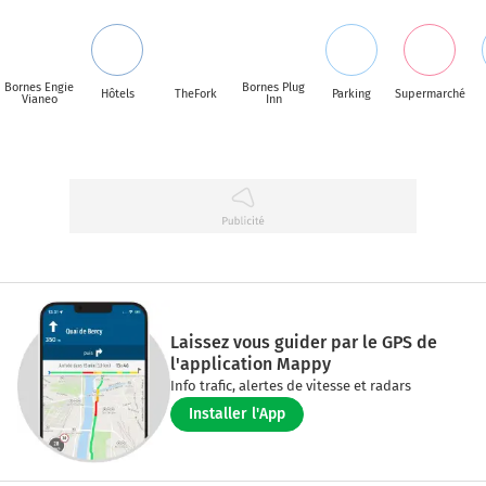
Bornes Engie
Bornes Plug
Hôtels
TheFork
Parking
Supermarché
Vianeo
Inn
Laissez vous guider par le GPS de
l'application Mappy
Info trafic, alertes de vitesse et radars
Installer l'App