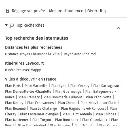
Réglage vie privée
|
Mesure d’audience
|
Gérer Utiq
Top Recherches
Top recherche des internautes
Distances les plus recherchées
Distance Troyes Chaumont-la-Ville
Rayon autour de moi
Itinéraires Levécourt
Itinéraires avec Mappy
Villes à découvrir en France
Plan Paris
Plan Marseille
Plan Lyon
Plan Cernay
Plan Sarraguzan
Plan Deneuille-lès-Chantelle
Plan Guermange
Plan Balaguier-sur-
Rance
Plan Frémery
Plan Dommarie-Eulmont
Plan L'Écouvotte
Plan Dettey
Plan Échevannes
Plan Cheust
Plan Neuville-au-Plain
Plan Beaumé
Plan Le Chalange
Plan Hagnéville-et-Roncourt
Plan
Lizeray
Plan Castelnau-d'Anglès
Plan Saint-Antonin
Plan Chiddes
Plan Mortemer
Plan Turgon
Plan Ronchaux
Plan Grandvaux
Plan
Régat
Plan Saint-Andéol
Plan Musigny
Plan Trémilly
Plan Olcani