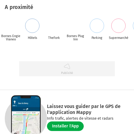
A proximité
Bornes Engie
Bornes Plug
Hôtels
TheFork
Parking
Supermarché
Vianeo
Inn
Laissez vous guider par le GPS de
l'application Mappy
Info trafic, alertes de vitesse et radars
Installer l'App