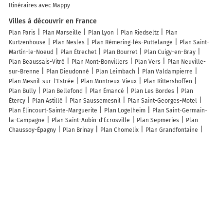
Itinéraires avec Mappy
Villes à découvrir en France
Plan Paris
Plan Marseille
Plan Lyon
Plan Riedseltz
Plan
Kurtzenhouse
Plan Nesles
Plan Rémering-lès-Puttelange
Plan Saint-
Martin-le-Noeud
Plan Étrechet
Plan Bourret
Plan Cuigy-en-Bray
Plan Beaussais-Vitré
Plan Mont-Bonvillers
Plan Vers
Plan Neuville-
sur-Brenne
Plan Dieudonné
Plan Leimbach
Plan Valdampierre
Plan Mesnil-sur-l'Estrée
Plan Montreux-Vieux
Plan Rittershoffen
Plan Bully
Plan Bellefond
Plan Émancé
Plan Les Bordes
Plan
Étercy
Plan Astillé
Plan Saussemesnil
Plan Saint-Georges-Motel
Plan Élincourt-Sainte-Marguerite
Plan Logelheim
Plan Saint-Germain-
la-Campagne
Plan Saint-Aubin-d'Écrosville
Plan Sepmeries
Plan
Chaussoy-Épagny
Plan Brinay
Plan Chomelix
Plan Grandfontaine
Plan Ceilhes-et-Rocozels
Plan Barre-des-Cévennes
Plan Saint-
Germain-le-Fouilloux
Plan Itterswiller
Plan Montbrison-sur-Lez
Plan
Saint-Vivien-de-Blaye
Plan Soubran
Plan Montenescourt
Plan Les
Junies
Plan Saurier
Plan Saint-Martin-de-Caralp
Plan Fontaine-lès-
Boulans
Plan Saint-Denis-Lanneray
Plan Saint-Maximin
Lieux à découvrir à Louvigné
Commerçants de Louvigné
Entreprise Pommier Yves
Aledelec
Anjou
Maine Céréales
Horserail France - Clôtures Concept Négoce SAS