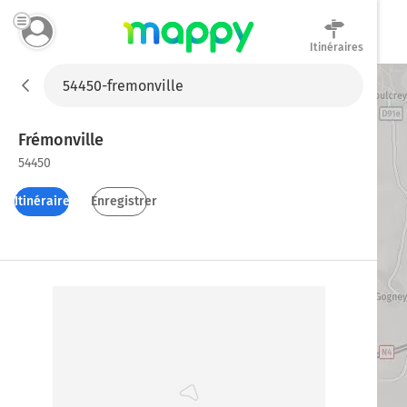
Itinéraires
Mappy
Frémonville
54450
Itinéraires
Enregistrer