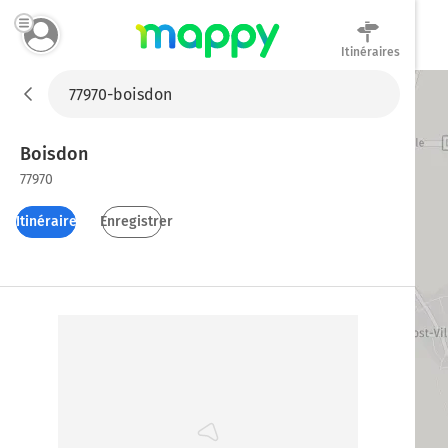
Itinéraires
Mappy
Boisdon
77970
Itinéraires
Enregistrer