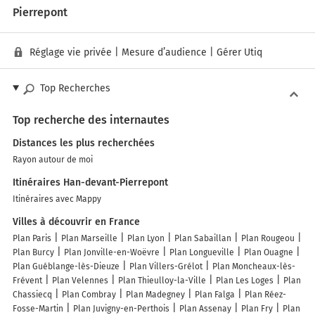
Pierrepont
Réglage vie privée
|
Mesure d’audience
|
Gérer Utiq
Top Recherches
Top recherche des internautes
Distances les plus recherchées
Rayon autour de moi
Itinéraires Han-devant-Pierrepont
Itinéraires avec Mappy
Villes à découvrir en France
Plan Paris
Plan Marseille
Plan Lyon
Plan Sabaillan
Plan Rougeou
Plan Burcy
Plan Jonville-en-Woëvre
Plan Longueville
Plan Ouagne
Plan Guéblange-lès-Dieuze
Plan Villers-Grélot
Plan Moncheaux-lès-
Frévent
Plan Velennes
Plan Thieulloy-la-Ville
Plan Les Loges
Plan
Chassiecq
Plan Combray
Plan Madegney
Plan Falga
Plan Réez-
Fosse-Martin
Plan Juvigny-en-Perthois
Plan Assenay
Plan Fry
Plan