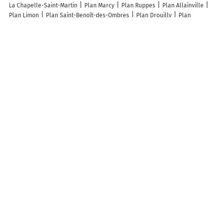
La Chapelle-Saint-Martin
Plan Marcy
Plan Ruppes
Plan Allainville
Plan Limon
Plan Saint-Benoît-des-Ombres
Plan Drouilly
Plan
Dolcourt
Plan Molleville
Plan Saint-Étienne-des-Champs
Plan Saint-
Menge
Plan Silly-la-Poterie
Plan Beugneux
Plan Lacroisille
Plan
Les Essarts
Plan Vittarville
Plan Grimaucourt-près-Sampigny
Plan
Neuville-lès-Vaucouleurs
Plan Gazave
Plan Gouhelans
Plan
Harricourt
Plan Questembert
Plan Vernouillet
Plan Pont-sur-l'Ognon
Plan Montréal
Plan Colombiers
Plan Boutenac-Touvent
Plan
Louvigny
Lieux à découvrir à Han-devant-Pierrepont
Mairie - Han-devant-Pierrepont
Pedroni Latitia
Église
Cimetière De
Han-devant-Pierrepont
Trans-Europe-Ukraine
Comite Des Fetes De
Pierrepont
Amicale Jeunes Han Devant Pierrepont
des Perrieres
A découvrir autour de Han-devant-Pierrepont
Doncourt Cités
Info-trafic en France
Info trafic
Pistes cyclables en France
Plan des pistes cyclables