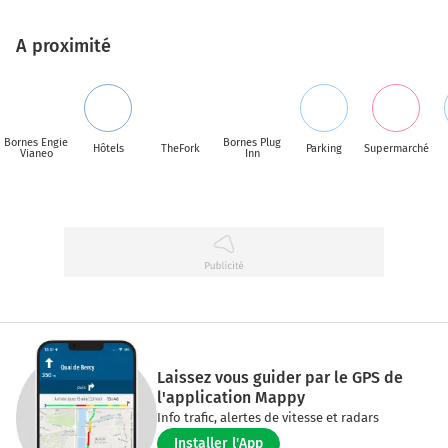
A proximité
Bornes Engie
Bornes Plug
Hôtels
TheFork
Parking
Supermarché
Vianeo
Inn
Laissez vous guider par le GPS de
l'application Mappy
Info trafic, alertes de vitesse et radars
Installer l'App