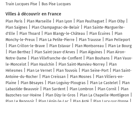
Train Lucques Pise
Bus Pise Lucques
Villes à découvrir en France
Plan Paris
Plan Marseille
Plan Lyon
Plan Paulhaguet
Plan Olby
Plan Saignes
Plan Champagnac-de-Belair
Plan Sainte-Marguerite-
d'Elle
Plan Thoard
Plan Blangy-le-Château
Plan Écuires
Plan
Monchy-le-Preux
Plan La Petite-Pierre
Plan Trausse
Plan Pelleport
Plan Crillon-le-Brave
Plan Estavar
Plan Montsoreau
Plan Le Bourg
Plan Berthez
Plan Saint-Jean-d'Arves
Plan Aiguines
Plan Airon-
Notre-Dame
Plan Villefranche-de-Conflent
Plan Bouhans
Plan Vaux-
le-Moncelot
Plan Haulchin
Plan Saint-Manvieu-Norrey
Plan
Hélesmes
Plan Le Vernet
Plan Touvois
Plan Seine-Port
Plan Saint-
Antoine-du-Rocher
Plan Creissan
Plan Mosnes
Plan Villiers-en-
Plaine
Plan Bésayes
Plan Loguivy-Plougras
Plan Le Castelet
Plan
Labastide-Beauvoir
Plan Sardent
Plan Lombron
Plan Cornil
Plan
Bazoches-sur-Hoëne
Plan Dizy-le-Gros
Plan La Chapelle-Montligeon
Plan Le Reposoir
Plan Lépin-le-Lac
Plan Asté
Plan Lucy-sur-Yonne
Plan Blancfossé
Plan Maulévrier
Lieux à découvrir à Haudainville
Commerçants de Haudainville
Association Connaissance De La Meuse
Menuiserie Antoine
Ambulances Taxis Alain Nicolas et Fils
Opticien
VERDUN HAUDAINVILLE Optical Center
Medical Service 55
Référence