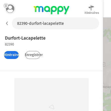
Itinéraires
Mappy
Durfort-Lacapelette
82390
Itinéraires
Enregistrer