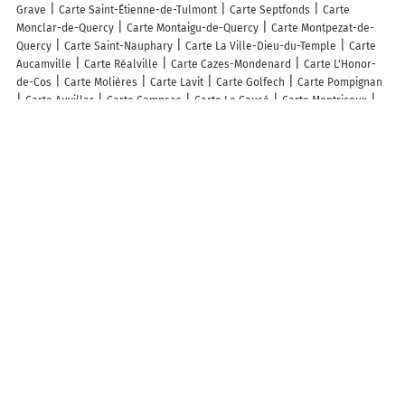
Grave
Carte Saint-Étienne-de-Tulmont
Carte Septfonds
Carte
Monclar-de-Quercy
Carte Montaigu-de-Quercy
Carte Montpezat-de-
Quercy
Carte Saint-Nauphary
Carte La Ville-Dieu-du-Temple
Carte
Aucamville
Carte Réalville
Carte Cazes-Mondenard
Carte L'Honor-
de-Cos
Carte Molières
Carte Lavit
Carte Golfech
Carte Pompignan
Carte Auvillar
Carte Campsas
Carte Le Causé
Carte Montricoux
Carte Montbartier
Carte Laguépie
Carte Corbarieu
Carte Dieupentale
Carte Bessens
Carte Lacourt-Saint-Pierre
Carte Dunes
Carte Saint-
Sardos
Carte Canals
Carte Mas-Grenier
Carte Vaïssac
Carte
Malause
Carte Orgueil
Carte Villebrumier
Carte Léojac
Carte
Meauzac
Carte Nohic
Carte Lamagistère
Carte Monteils
Carte
Bruniquel
Carte Saint-Porquier
Carte Varen
Carte Castelmayran
Carte Durfort-Lacapelette
Carte Parisot
Carte Finhan
Carte
Escatalens
Carte Reyniès
Carte Lamothe-Capdeville
Carte Donzac
Carte Vazerac
Carte Mirabel
Carte Puylaroque
Carte Labastide-du-
Temple
Carte Montesquieu
Carte Saint-Paul-d'Espis
Carte Bioule
Carte Villemade
Carte Bourg-de-Visa
Carte Savenès
Carte
Albefeuille-Lagarde
Carte Goudourville
Carte Larrazet
Carte La
Salvetat-Belmontet
Carte Balignac
Carte Garganvillar
Carte
Montalzat
Carte Lizac
Carte Saint-Loup
Carte Puycornet
Carte
Fauroux
Carte Castelferrus
Carte Saint-Nazaire-de-Valentane
Carte
Boudou
Carte Puygaillard-de-Quercy
Carte Roquecor
Carte Bourret