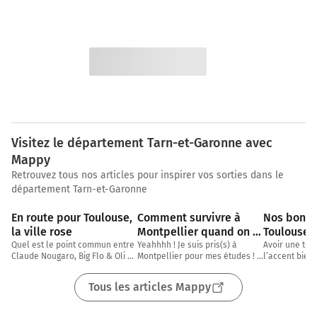
Visitez le département Tarn-et-Garonne avec
Mappy
Retrouvez tous nos articles pour inspirer vos sorties dans le
département Tarn-et-Garonne
3 min
4 min
En route pour Toulouse, 
Comment survivre à 
Nos bons p
la ville rose
Montpellier quand on 
Toulouse, 
est étudiant ?
« roumégu
Quel est le point commun entre 
Yeahhhh ! Je suis pris(s) à 
Avoir une tou
Claude Nougaro, Big Flo & Oli et 
Montpellier pour mes études ! A 
l’accent bien 
arrivant da
Cats on Trees ? Réponse: tous 
moi le soleil, la plage, les 
équipes ça aid
sont
soirées au grand air
aidé à rédiger
Tous les articles Mappy