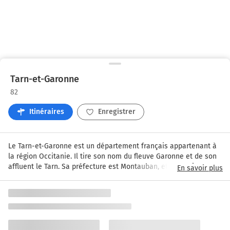
Tarn-et-Garonne
82
Itinéraires
Enregistrer
Le Tarn-et-Garonne est un département français appartenant à 
la région Occitanie. Il tire son nom du fleuve Garonne et de son 
affluent le Tarn. Sa préfecture est Montauban, et son unique 
En savoir plus
sous-préfecture est Castelsarrasin. Moissac est la troisième 
ville du département par le nombre d'habitants.