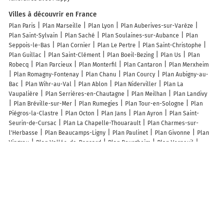
Villes à découvrir en France
Plan Paris
Plan Marseille
Plan Lyon
Plan Auberives-sur-Varèze
Plan Saint-Sylvain
Plan Saché
Plan Soulaines-sur-Aubance
Plan
Seppois-le-Bas
Plan Cornier
Plan Le Pertre
Plan Saint-Christophe
Plan Guillac
Plan Saint-Clément
Plan Boeil-Bezing
Plan Us
Plan
Robecq
Plan Parcieux
Plan Monterfil
Plan Cantaron
Plan Merxheim
Plan Romagny-Fontenay
Plan Chanu
Plan Courcy
Plan Aubigny-au-
Bac
Plan Wihr-au-Val
Plan Ablon
Plan Niderviller
Plan La
Vaupalière
Plan Serrières-en-Chautagne
Plan Meilhan
Plan Landivy
Plan Bréville-sur-Mer
Plan Rumegies
Plan Tour-en-Sologne
Plan
Piégros-la-Clastre
Plan Octon
Plan Jans
Plan Ayron
Plan Saint-
Seurin-de-Cursac
Plan La Chapelle-Thouarault
Plan Charmes-sur-
l'Herbasse
Plan Beaucamps-Ligny
Plan Paulinet
Plan Givonne
Plan
Vingrau
Plan Vallée-de-Ronsard
Plan Bourgheim
Plan Verneuil
Plan Lespinoy
Plan Briouze
Lieux à découvrir à Finhan
Commerçants de Finhan
Guttierez Patrick
PM Taxi
Ô Corps & Âme -
Massage 82
La Maison d'Alice - Gîtes de France
Cortopassi Gérard -
Technicar Services
Cocagne Bien-être et Technique Nadeau
Taxi
Christophe Laumet
Gonzalez Rémy Entreprise Individuelle
Carrefour