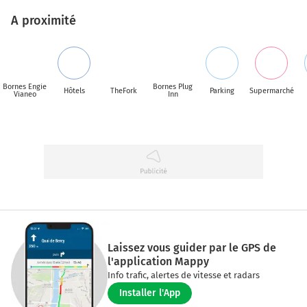
A proximité
Bornes Engie
Bornes Plug
Hôtels
TheFork
Parking
Supermarché
Vianeo
Inn
Laissez vous guider par le GPS de
l'application Mappy
Info trafic, alertes de vitesse et radars
Installer l'App