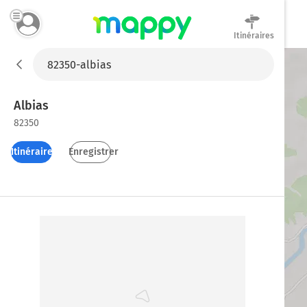
Itinéraires
Mappy
Albias
82350
Itinéraires
Enregistrer