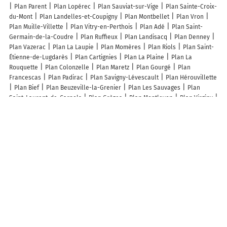
Plan Parent
Plan Lopérec
Plan Sauviat-sur-Vige
Plan Sainte-Croix-
du-Mont
Plan Landelles-et-Coupigny
Plan Montbellet
Plan Vron
Plan Muille-Villette
Plan Vitry-en-Perthois
Plan Adé
Plan Saint-
Germain-de-la-Coudre
Plan Ruffieux
Plan Landisacq
Plan Denney
Plan Vazerac
Plan La Laupie
Plan Momères
Plan Riols
Plan Saint-
Étienne-de-Lugdarès
Plan Cartignies
Plan La Plaine
Plan La
Rouquette
Plan Colonzelle
Plan Maretz
Plan Gourgé
Plan
Francescas
Plan Padirac
Plan Savigny-Lévescault
Plan Hérouvillette
Plan Bief
Plan Beuzeville-la-Grenier
Plan Les Sauvages
Plan
Saint-Laurent-de-Carnols
Plan Grèzes
Plan Montlevon
Plan Virginy
Plan Vivy
Lieux à découvrir à Donzac
Commerçants de Donzac
Jbl 82
Design & Klo
Devee Mary Sida
MGCreativ
CM Couvreur Zingueur Plombier Chauffagiste et Sanitaire
La
Poste
Gîte Maneau Les Hirondelles
Mairie - Donzac
Vignerons du
Brulhois
Ecole Primaire
Fabien Dalet
Syndicat Eaux Dunes Donzac
Bosio Fabien
Arbo Tech Services
Communauté De Communes Des Deux
Rives
Lab
N'es Coiffure
Le Barry Des Copains
I.M.S Pac & Clim
Église
Église
Cimetière de Donzac
Sde82
Boulodrome
Complexe
Sportif.
Ranch de Bois Jourdan
Terrain de Football
Régine Ferdinand
Palmer Christine
Cavanié Façade