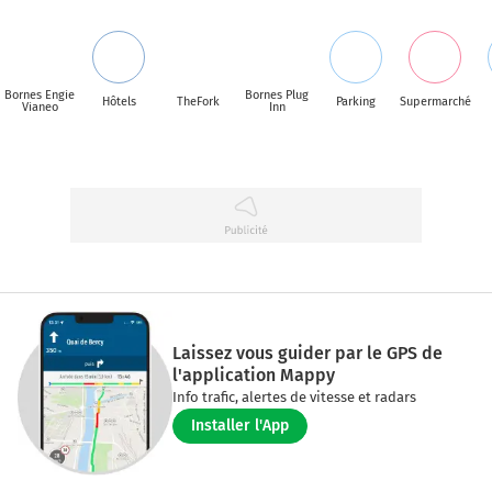
Bornes Engie
Bornes Plug
Hôtels
TheFork
Parking
Supermarché
Vianeo
Inn
Laissez vous guider par le GPS de
l'application Mappy
Info trafic, alertes de vitesse et radars
Installer l'App