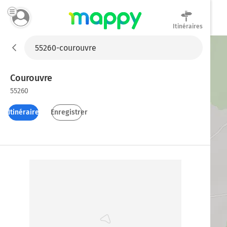
Itinéraires
Mappy
Courouvre
55260
Itinéraires
Enregistrer