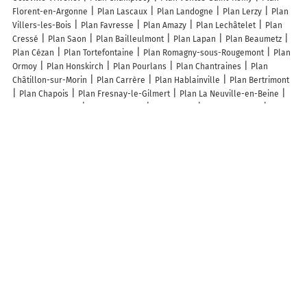
Florent-en-Argonne
Plan Lascaux
Plan Landogne
Plan Lerzy
Plan
Villers-les-Bois
Plan Favresse
Plan Amazy
Plan Lechâtelet
Plan
Cressé
Plan Saon
Plan Bailleulmont
Plan Lapan
Plan Beaumetz
Plan Cézan
Plan Tortefontaine
Plan Romagny-sous-Rougemont
Plan
Ormoy
Plan Honskirch
Plan Pourlans
Plan Chantraines
Plan
Châtillon-sur-Morin
Plan Carrère
Plan Hablainville
Plan Bertrimont
Plan Chapois
Plan Fresnay-le-Gilmert
Plan La Neuville-en-Beine
Plan Bossancourt
Plan Montloué
Plan Sachy
Plan Le Troncq
Plan
Berrogain-Laruns
Plan Sainte-Croix-de-Mareuil
Plan Montagne-Fayel
Plan La Neuville-aux-Bois
Plan Charleville-sous-Bois
Plan Sainte-
Colombe-de-la-Commanderie
Plan Samsons-Lion
Plan Lafrimbolle
Plan Saint-Dizier-les-Domaines
Plan Trémauville
Plan Amiens
Plan
Le Barp
Plan Broût-Vernet
Plan Villapourçon
Plan Bazoncourt
Lieux à découvrir à Foameix-Ornel
Mairie - Foameix-Ornel
De l'Ombre à la Lumière
Les Spirales d'Elise
Église Saint-Quentin
Cimetière De Foameix-Ornel
Gambette Marc
Ensemble Sportif
Is'at Home
Section Sportive De L Animation Foameix
Ornel
Arrondelle Séverine
Gavard TP
Bilocq Estelle Et Nicolas
Les lieux populaires à Foameix-Ornel
Au bois de mon coeur