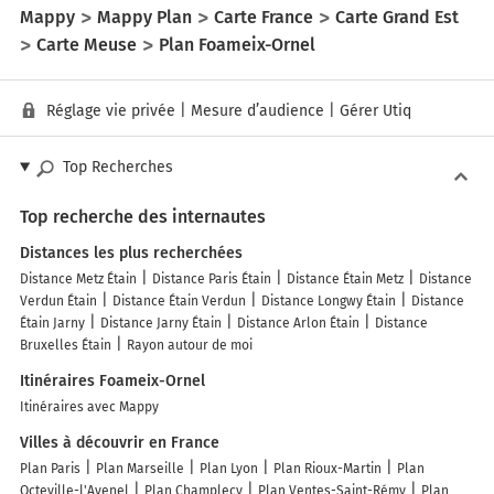
Mappy
Mappy Plan
Carte France
Carte Grand Est
Carte Meuse
Plan Foameix-Ornel
Réglage vie privée
|
Mesure d’audience
|
Gérer Utiq
Top Recherches
Top recherche des internautes
Distances les plus recherchées
Distance Metz Étain
Distance Paris Étain
Distance Étain Metz
Distance
Verdun Étain
Distance Étain Verdun
Distance Longwy Étain
Distance
Étain Jarny
Distance Jarny Étain
Distance Arlon Étain
Distance
Bruxelles Étain
Rayon autour de moi
Itinéraires Foameix-Ornel
Itinéraires avec Mappy
Villes à découvrir en France
Plan Paris
Plan Marseille
Plan Lyon
Plan Rioux-Martin
Plan
Octeville-l'Avenel
Plan Champlecy
Plan Ventes-Saint-Rémy
Plan