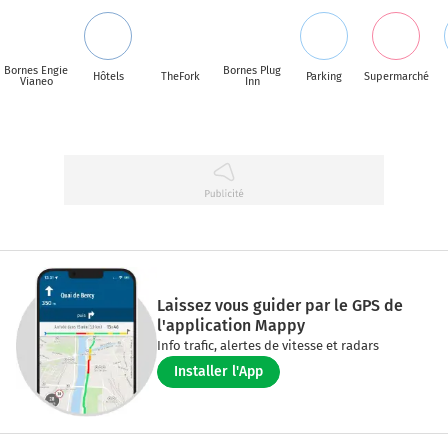
Bornes Engie
Bornes Plug
Hôtels
TheFork
Parking
Supermarché
Vianeo
Inn
Laissez vous guider par le GPS de
l'application Mappy
Info trafic, alertes de vitesse et radars
Installer l'App