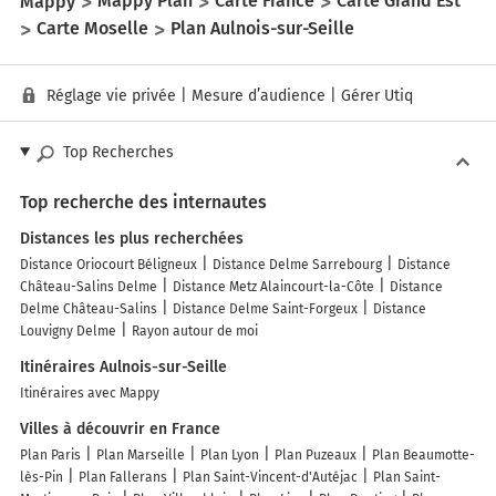
Mappy
Mappy Plan
Carte France
Carte Grand Est
Carte Moselle
Plan Aulnois-sur-Seille
Réglage vie privée
|
Mesure d’audience
|
Gérer Utiq
Top Recherches
Top recherche des internautes
Distances les plus recherchées
Distance Oriocourt Béligneux
Distance Delme Sarrebourg
Distance
Château-Salins Delme
Distance Metz Alaincourt-la-Côte
Distance
Delme Château-Salins
Distance Delme Saint-Forgeux
Distance
Louvigny Delme
Rayon autour de moi
Itinéraires Aulnois-sur-Seille
Itinéraires avec Mappy
Villes à découvrir en France
Plan Paris
Plan Marseille
Plan Lyon
Plan Puzeaux
Plan Beaumotte-
lès-Pin
Plan Fallerans
Plan Saint-Vincent-d'Autéjac
Plan Saint-