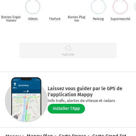
Bornes Engie
Bornes Plug
Hôtels
TheFork
Parking
Supermarché
Vianeo
Inn
Laissez vous guider par le GPS de
l'application Mappy
Info trafic, alertes de vitesse et radars
Installer l'App