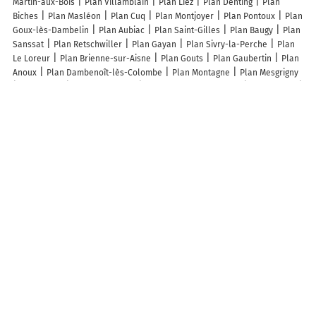
Martin-aux-Bois
Plan Villamblain
Plan Liez
Plan Denting
Plan
Biches
Plan Masléon
Plan Cuq
Plan Montjoyer
Plan Pontoux
Plan
Goux-lès-Dambelin
Plan Aubiac
Plan Saint-Gilles
Plan Baugy
Plan
Sanssat
Plan Retschwiller
Plan Gayan
Plan Sivry-la-Perche
Plan
Le Loreur
Plan Brienne-sur-Aisne
Plan Gouts
Plan Gaubertin
Plan
Anoux
Plan Dambenoît-lès-Colombe
Plan Montagne
Plan Mesgrigny
Plan Songy
Plan Saint-Frion
Plan Ligny-Saint-Flochel
Plan Cottun
Plan Saint-Fergeux
Plan Ruisseauville
Plan Saint-Didier-sur-Doulon
Plan Campigny
Plan Fay-le-Clos
Plan Oigny-en-Valois
Plan
Cuverville
Plan Le Tranger
Plan Les Gours
Plan Bourdonnay
Plan
Perriers-en-Beauficel
Plan Mérouville
Plan Affracourt
Plan 19e
Arrondissement Paris
Plan Plouray
Plan Espezel
Plan Laburgade
Lieux à découvrir à Aulnois-sur-Seille
L'Imprévu
Mairie - Aulnois-sur-Seille
Albema France
Église De
l'Exaltation-De-La-Sainte-Croix
Cimetière d'Aulnois-sur-Seille
Château d'Aulnois
Terrain de Football
Terrain Multisports
Ecole
élémentaire des Armoises
Sophie Bermont
Reliur'en Saulnois
Terrain de Pétanque
Le Plombier
Polykode SAS
Jérémy Gardais
Sivom des Armoises
Biscuits & Delices
A découvrir autour de Aulnois-sur-Seille
Faxe