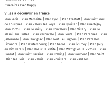
Itinéraires avec Mappy
Villes à découvrir en France
Plan Paris
Plan Marseille
Plan Lyon
Plan Crastatt
Plan Saint-Paul-
de-Fourques
Plan Villers-lès-Roye
Plan Eywiller
Plan Guerbigny
Plan Torfou
Plan Le Pailly
Plan Rouvillers
Plan Villery
Plan Le
Mesnil-sur-Bulles
Plan Péronville
Plan Beutal
Plan Varennes
Plan
Jallerange
Plan Blavignac
Plan Nort-Leulinghem
Plan Vazeilles-
Limandre
Plan Wintersbourg
Plan Garos
Plan Écurcey
Plan Jouy-
en-Pithiverais
Plan Koeur-la-Petite
Plan Wattignies-la-Victoire
Plan
Bansat
Plan Saint-Baraing
Plan Rolbing
Plan Saumont
Plan Saint-
Ellier-les-Bois
Plan Villuis
Plan Vouillers
Plan Vahl-lès-
Faulquemont
Plan Saint-Sulpice-de-Guilleragues
Plan Le Fresne-
Poret
Plan La Villedieu
Plan Le Hérie-la-Viéville
Plan Montpinier
Plan Louâtre
Plan Jasseines
Plan Saint-Erblon
Plan Lépron-les-
Vallées
Plan Baâlons
Plan Saint-Martin-des-Lais
Plan Champvoisy
Plan Chenereilles
Plan Allondaz
Plan Gincrey
Plan Thiers
Plan
Sinceny
Plan Abancourt
Plan Camboulit
Lieux à découvrir à Sannes
L'école Buissonniere
Ac Cuisines
Harmonyvie
Mairie - Sannes
Barnouin Benjamin
Domaine Amourdedieu
Église
Cimetière De