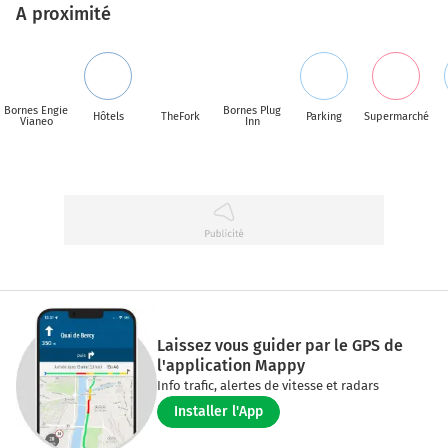
A proximité
Bornes Engie
Bornes Plug
Hôtels
TheFork
Parking
Supermarché
Vianeo
Inn
Laissez vous guider par le GPS de
l'application Mappy
Info trafic, alertes de vitesse et radars
Installer l'App