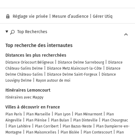
Réglage vie privée
|
Mesure d’audience
|
Gérer Utiq
Top Recherches
Top recherche des internautes
Distances les plus recherchées
Distance Oriocourt Béligneux
Distance Delme Sarrebourg
Distance
Château-Salins Delme
Distance Metz Alaincourt-la-Côte
Distance
Delme Château-Salins
Distance Delme Saint-Forgeux
Distance
Louvigny Delme
Rayon autour de moi
Itinéraires Lemoncourt
Itinéraires avec Mappy
Villes à découvrir en France
Plan Paris
Plan Marseille
Plan Lyon
Plan Ménarmont
Plan
Aingeville
Plan Plénise
Plan Bulan
Plan Dinteville
Plan Chourgnac
Plan Lahitère
Plan Corribert
Plan Bazus-Neste
Plan Dampierre-en-
Montagne
Plan Maisoncelles
Plan Bislée
Plan Contescourt
Plan