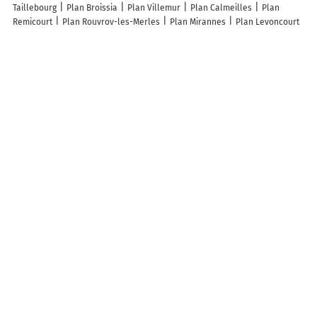
Taillebourg
Plan Broissia
Plan Villemur
Plan Calmeilles
Plan
Remicourt
Plan Rouvroy-les-Merles
Plan Mirannes
Plan Levoncourt
Plan Tramont-Saint-André
Plan Faucon-du-Caire
Plan Chazeuil
Plan Écury-le-Repos
Plan Puygaillard-de-Lomagne
Plan Savigny
Plan Effincourt
Plan Chacenay
Plan Chevières
Plan Ferrère
Plan
Ormoy-le-Davien
Plan Bricqueville
Plan Esclagne
Plan Bourréac
Plan Celsoy
Plan Senaux
Plan Montmotier
Plan Chevrotaine
Plan
Blagnac
Plan Anduze
Plan Vains
Plan Pierry
Plan Auguaise
Plan
Exireuil
Plan Fontenay-sur-Mer
Plan Landeyrat
Lieux à découvrir à Lemoncourt
Mairie - Lemoncourt
De La Nativité-De-La-Bienheureuse-Vierge-Marie
De Lucy
Église
Cimetière De Lemoncourt
Église de la Nativité-de-la-
Bienheureuse-Vierge-Marie de Lemoncourt
Pariselle Catherine
A découvrir autour de Lemoncourt
Faxe
Info-trafic en France
Info trafic
Pistes cyclables en France
Plan des pistes cyclables