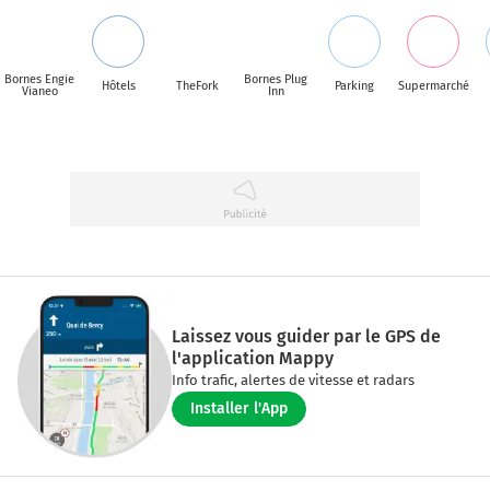
Bornes Engie
Bornes Plug
Hôtels
TheFork
Parking
Supermarché
Vianeo
Inn
Laissez vous guider par le GPS de
l'application Mappy
Info trafic, alertes de vitesse et radars
Installer l'App