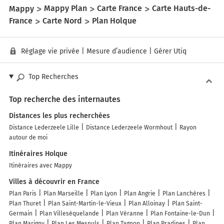
Mappy
Mappy Plan
Carte France
Carte Hauts-de-
France
Carte Nord
Plan Holque
Réglage vie privée
|
Mesure d’audience
|
Gérer Utiq
Top Recherches
Top recherche des internautes
Distances les plus recherchées
Distance Lederzeele Lille
Distance Lederzeele Wormhout
Rayon
autour de moi
Itinéraires Holque
Itinéraires avec Mappy
Villes à découvrir en France
Plan Paris
Plan Marseille
Plan Lyon
Plan Angrie
Plan Lanchères
Plan Thuret
Plan Saint-Martin-le-Vieux
Plan Alloinay
Plan Saint-
Germain
Plan Villesèquelande
Plan Véranne
Plan Fontaine-le-Dun
Plan Marigny
Plan Les Mesnuls
Plan Tagnon
Plan Pradines
Plan