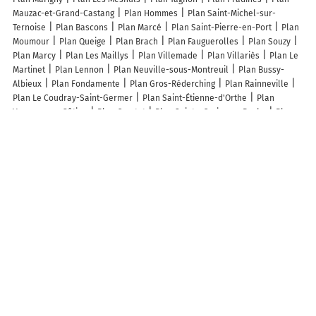
Mauzac-et-Grand-Castang
Plan Hommes
Plan Saint-Michel-sur-
Ternoise
Plan Bascons
Plan Marcé
Plan Saint-Pierre-en-Port
Plan
Moumour
Plan Queige
Plan Brach
Plan Fauguerolles
Plan Souzy
Plan Marcy
Plan Les Maillys
Plan Villemade
Plan Villariès
Plan Le
Martinet
Plan Lennon
Plan Neuville-sous-Montreuil
Plan Bussy-
Albieux
Plan Fondamente
Plan Gros-Réderching
Plan Rainneville
Plan Le Coudray-Saint-Germer
Plan Saint-Étienne-d'Orthe
Plan
Vernoux-en-Gâtine
Plan Crestet
Plan Sainte-Croix-sur-Buchy
Plan
Bélesta
Plan Traenheim
Plan Brognon
Plan Pupillin
Plan Persquen
Plan Origne
Plan Maurrin
Plan Saint-Paul-lès-Dax
Plan Mont
Lieux à découvrir à Holque
Commerçants de Holque
Autocars Schoonaert
Rien Que Pour Vos
Pieds
La Poste Agence Communale
Créer son Style
Transports
Morette
Gîtes Des Rives De L'aa
Mairie - Holque
Garage Dupuy
Audo Lab
Caisse Primaire d'Assurance Maladie
Église Saint-Michel
Cimetière De Holque
Pass Pass Électrique
Plateau Multisports
Terrain Mil Club
Rifflart
Voies Navigables de France
Bernard Arnaud
Pottiez Fabien
Prunier Michel
Complexe d'Holque
Plateau
Multisports
Boulodrome 1
Boulodrome 2
U.s.h.
Full Contact Club
Holquois
Club Des Patineurs De L'Aa
Le Pas De Danse
Tonus Et Forme
Association De Culturisme