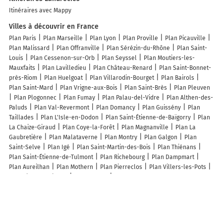
Itinéraires avec Mappy
Villes à découvrir en France
Plan Paris
Plan Marseille
Plan Lyon
Plan Proville
Plan Picauville
Plan Malissard
Plan Offranville
Plan Sérézin-du-Rhône
Plan Saint-
Louis
Plan Cessenon-sur-Orb
Plan Seyssel
Plan Moutiers-les-
Mauxfaits
Plan Lavilledieu
Plan Château-Renard
Plan Saint-Bonnet-
près-Riom
Plan Huelgoat
Plan Villarodin-Bourget
Plan Bairols
Plan Saint-Mard
Plan Vrigne-aux-Bois
Plan Saint-Brès
Plan Pleuven
Plan Plogonnec
Plan Fumay
Plan Palau-del-Vidre
Plan Althen-des-
Paluds
Plan Val-Revermont
Plan Domancy
Plan Guissény
Plan
Taillades
Plan L'Isle-en-Dodon
Plan Saint-Étienne-de-Baïgorry
Plan
La Chaize-Giraud
Plan Coye-la-Forêt
Plan Magnanville
Plan La
Gaubretière
Plan Malataverne
Plan Montry
Plan Galgon
Plan
Saint-Selve
Plan Igé
Plan Saint-Martin-des-Bois
Plan Thiénans
Plan Saint-Étienne-de-Tulmont
Plan Richebourg
Plan Dampmart
Plan Aureilhan
Plan Mothern
Plan Pierreclos
Plan Villers-les-Pots
Plan Rilly-sur-Vienne
Plan Feuges
Plan Oppenans
Lieux à découvrir à Landrecies
Commerçants de Landrecies
OPTIMHOME IMMOBILIER Thomas Dubail
Lavaquerie Monique
Véronique Pantignies
123 Créabois
La Poste