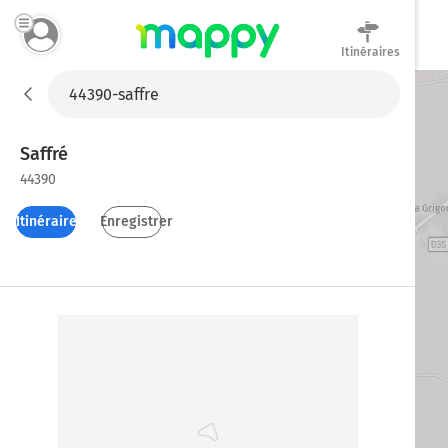
Itinéraires
Mappy
Saffré
44390
Itinéraires
Enregistrer