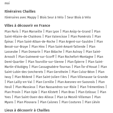
moi
Itinéraires Chailles
Itinéraires avec Mappy
Blois Seur à Vélo
Seur Blois à Vélo
Villes à découvrir en France
Plan Paris
Plan Marseille
Plan Lyon
Plan Anizy-le-Grand
Plan
Saint-Hilaire-de-Chaléons
Plan Valencisse
Plan Pomérols
Plan
Épinac
Plan Saint-Alban-de-Roche
Plan Argent-sur-Sauldre
Plan
Bessé-sur-Braye
Plan Hinx
Plan Saint-Amant-Tallende
Plan
Lasseube
Plan Domarin
Plan Bidache
Plan Aulnay
Plan Saint-
Arnoult
Plan Guémené-sur-Scorff
Plan Rochefort-Montagne
Plan
Demi-Quartier
Plan Tourville-sur-Sienne
Plan Épierre
Plan Saint-
Martin-d'Aubigny
Plan Cassagnabère-Tournas
Plan Île-d'Houat
Plan
Saint-Lubin-des-Joncherets
Plan Gerstheim
Plan Culoz-Béon
Plan
Iwuy
Plan Rédené
Plan Saint-Julien-l'Ars
Plan Villenauxe-la-Grande
Plan Lailly-en-Val
Plan Cornille
Plan Avesnes-en-Saosnois
Plan
Iteuil
Plan Massieux
Plan Nassandres-sur-Risle
Plan Trémentines
Plan Provin
Plan Upie
Plan Kilstett
Plan Brax
Plan Estissac
Plan
Yves
Plan Saint-Ouen-des-Alleux
Plan Le Mesnil-Villeman
Plan
Myans
Plan Plouvara
Plan Caisnes
Plan Coutures
Plan Liévin
Lieux à découvrir à Chailles