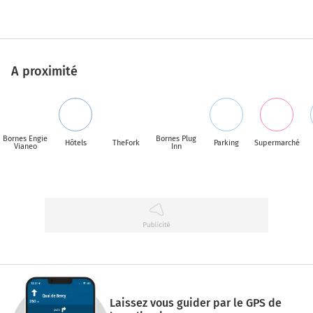
A proximité
Bornes Engie
Bornes Plug
Hôtels
TheFork
Parking
Supermarché
Vianeo
Inn
Laissez vous guider par le GPS de