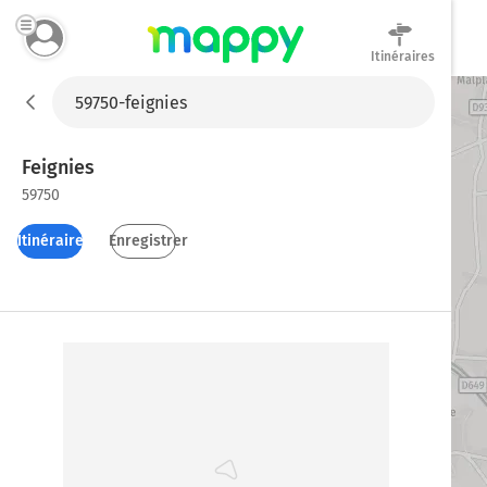
Itinéraires
Mappy
Feignies
59750
Itinéraires
Enregistrer