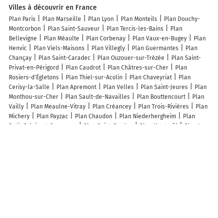
Villes à découvrir en France
Plan Paris
Plan Marseille
Plan Lyon
Plan Monteils
Plan Douchy-
Montcorbon
Plan Saint-Sauveur
Plan Tercis-les-Bains
Plan
Bellevigne
Plan Méaulte
Plan Corbenay
Plan Vaux-en-Bugey
Plan
Henvic
Plan Viels-Maisons
Plan Villegly
Plan Guermantes
Plan
Chançay
Plan Saint-Caradec
Plan Ouzouer-sur-Trézée
Plan Saint-
Privat-en-Périgord
Plan Caudrot
Plan Châtres-sur-Cher
Plan
Rosiers-d'Égletons
Plan Thiel-sur-Acolin
Plan Chaveyriat
Plan
Cerisy-la-Salle
Plan Apremont
Plan Velles
Plan Saint-Jeures
Plan
Monthou-sur-Cher
Plan Sault-de-Navailles
Plan Bouttencourt
Plan
Vailly
Plan Meaulne-Vitray
Plan Créancey
Plan Trois-Rivières
Plan
Michery
Plan Payzac
Plan Chaudon
Plan Niederhergheim
Plan
Petit-Palais-et-Cornemps
Plan Saint-Perdon
Plan Monterfil
Plan Les
Magnils-Reigniers
Plan Les Essards
Plan Servins
Plan Noailhac
Plan Ordiarp
Plan Saint-Martin-en-Bière
Plan Hescamps
Plan
Volckerinckhove
Plan Remilly-les-Pothées
Plan Pierrepont
Plan
Neauphle-le-Château
Lieux à découvrir à Rieulay
Commerçants de Rieulay
Les Chevrettes Du Terril
Mackre Depannage
SARL
Sandrine Alimentation Animale
Delta Performance
Eurostyl
Eurl
Samson FPS
Le Terril des Argales
Mairie - Rieulay
Pharmacie