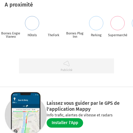
A proximité
Bornes Engie
Bornes Plug
Hôtels
TheFork
Parking
Supermarché
Vianeo
Inn
Laissez vous guider par le GPS de
l'application Mappy
Info trafic, alertes de vitesse et radars
Installer l'App