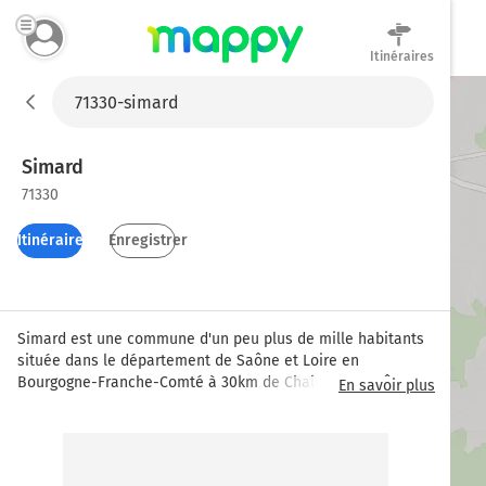
Itinéraires
Mappy
Simard
71330
Itinéraires
Enregistrer
Simard est une commune d'un peu plus de mille habitants 
située dans le département de Saône et Loire en 
Bourgogne-Franche-Comté à 30km de Chalon-sur-Saône.  
En savoir plus
Les habitants de la commune sont appelés les Simardins 
ou les Simardines. Les blasons de la commune illustrent 
ceux de deux grandes familles du XIIe siècle y ayant vécu : 
les ""De Thesut"" et ""Gagne de Perrigny"".