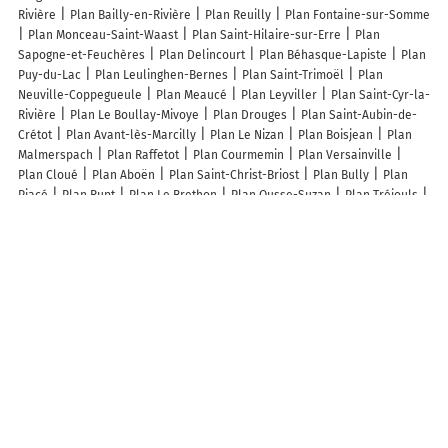
Rivière
Plan Bailly-en-Rivière
Plan Reuilly
Plan Fontaine-sur-Somme
Plan Monceau-Saint-Waast
Plan Saint-Hilaire-sur-Erre
Plan
Sapogne-et-Feuchères
Plan Delincourt
Plan Béhasque-Lapiste
Plan
Puy-du-Lac
Plan Leulinghen-Bernes
Plan Saint-Trimoël
Plan
Neuville-Coppegueule
Plan Meaucé
Plan Leyviller
Plan Saint-Cyr-la-
Rivière
Plan Le Boullay-Mivoye
Plan Drouges
Plan Saint-Aubin-de-
Crétot
Plan Avant-lès-Marcilly
Plan Le Nizan
Plan Boisjean
Plan
Malmerspach
Plan Raffetot
Plan Courmemin
Plan Versainville
Plan Cloué
Plan Aboën
Plan Saint-Christ-Briost
Plan Bully
Plan
Piacé
Plan Rupt
Plan Le Brethon
Plan Ousse-Suzan
Plan Tréjouls
Plan Bas-Mauco
Plan Rhodes
Plan La Forie
Plan Vétrigne
Plan
Garancières-en-Beauce
Plan Talus-Saint-Prix
Plan Saint-Illiers-le-
Bois
Plan Sabonnères
Plan Bischwiller
Plan Saint-Pierre-de-Chignac
Plan Citers
Lieux à découvrir à Romescamps
Mairie - Romescamps
Christophe Lambert
Bertin SASU
Église
Église
Église Saint-Jean-Baptiste
Cimetière De Romescamps
Salle
Polyvalente
Stade de Football
Boone Gérard
Des Deux Fermes
Ecole primaire des 4 villages Espace R. Cocu
Salle Polyvalente
Association De Canicross De Romescamps
Societe de Chasse de
Romescamps
Foubert Christèlle
BLpeinture
G.c.services
Debouck