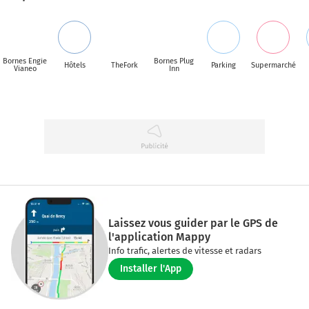
Bornes Engie
Bornes Plug
Hôtels
TheFork
Parking
Supermarché
Vianeo
Inn
Laissez vous guider par le GPS de
l'application Mappy
Info trafic, alertes de vitesse et radars
Installer l'App