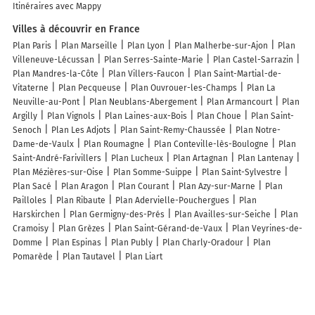
Itinéraires avec Mappy
Villes à découvrir en France
Plan Paris
Plan Marseille
Plan Lyon
Plan Malherbe-sur-Ajon
Plan
Villeneuve-Lécussan
Plan Serres-Sainte-Marie
Plan Castel-Sarrazin
Plan Mandres-la-Côte
Plan Villers-Faucon
Plan Saint-Martial-de-
Vitaterne
Plan Pecqueuse
Plan Ouvrouer-les-Champs
Plan La
Neuville-au-Pont
Plan Neublans-Abergement
Plan Armancourt
Plan
Argilly
Plan Vignols
Plan Laines-aux-Bois
Plan Choue
Plan Saint-
Senoch
Plan Les Adjots
Plan Saint-Remy-Chaussée
Plan Notre-
Dame-de-Vaulx
Plan Roumagne
Plan Conteville-lès-Boulogne
Plan
Saint-André-Farivillers
Plan Lucheux
Plan Artagnan
Plan Lantenay
Plan Mézières-sur-Oise
Plan Somme-Suippe
Plan Saint-Sylvestre
Plan Sacé
Plan Aragon
Plan Courant
Plan Azy-sur-Marne
Plan
Pailloles
Plan Ribaute
Plan Adervielle-Pouchergues
Plan
Harskirchen
Plan Germigny-des-Prés
Plan Availles-sur-Seiche
Plan
Cramoisy
Plan Grèzes
Plan Saint-Gérand-de-Vaux
Plan Veyrines-de-
Domme
Plan Espinas
Plan Publy
Plan Charly-Oradour
Plan
Pomarède
Plan Tautavel
Plan Liart
Lieux à découvrir à Courteuil
Commerçants de Courteuil
FL Électricité
L'atelier du Tapissier
Mairie
- Courteuil
Pascal Servière Architect
Cecilia Vous coiffe
Église