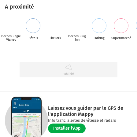
A proximité
Bornes Engie
Bornes Plug
Hôtels
TheFork
Parking
Supermarché
Vianeo
Inn
Laissez vous guider par le GPS de
l'application Mappy
Info trafic, alertes de vitesse et radars
Installer l'App