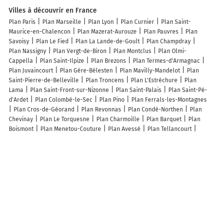
Villes à découvrir en France
Plan Paris
Plan Marseille
Plan Lyon
Plan Curnier
Plan Saint-
Maurice-en-Chalencon
Plan Mazerat-Aurouze
Plan Pauvres
Plan
Savoisy
Plan Le Fied
Plan La Lande-de-Goult
Plan Champdray
Plan Nassigny
Plan Vergt-de-Biron
Plan Montclus
Plan Olmi-
Cappella
Plan Saint-Ilpize
Plan Brezons
Plan Termes-d'Armagnac
Plan Juvaincourt
Plan Gère-Bélesten
Plan Mavilly-Mandelot
Plan
Saint-Pierre-de-Belleville
Plan Troncens
Plan L'Estréchure
Plan
Lama
Plan Saint-Front-sur-Nizonne
Plan Saint-Palais
Plan Saint-Pé-
d'Ardet
Plan Colombé-le-Sec
Plan Pino
Plan Ferrals-les-Montagnes
Plan Cros-de-Géorand
Plan Revonnas
Plan Condé-Northen
Plan
Chevinay
Plan Le Torquesne
Plan Charmoille
Plan Barquet
Plan
Boismont
Plan Menetou-Couture
Plan Avessé
Plan Tellancourt
Plan Courtemaux
Plan Saint-Jean-Lespinasse
Plan Le Pompidou
Plan Mary
Plan Jouy-Mauvoisin
Plan Saint-Mary
Plan Vahl-lès-
Faulquemont
Plan Barjols
Plan Mittelhausbergen
Plan Baubigny
Lieux à découvrir à Camembert
La Marechalerie
Les Bories De Yakoubia
Garat Aurélie
Mairie -
Camembert
Ferme de la Heurtaudière Goupil EARL
Hugonin moto
Fromagerie de Beaumoncel
Église Notre-Dame
Manoir de Beaumoncel
Cimetière De Camembert
Church Of Our Lady Of The Assumption
Te61