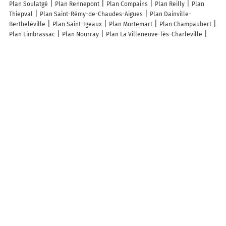
Plan Soulatgé
Plan Rennepont
Plan Compains
Plan Reilly
Plan
Thiepval
Plan Saint-Rémy-de-Chaudes-Aigues
Plan Dainville-
Bertheléville
Plan Saint-Igeaux
Plan Mortemart
Plan Champaubert
Plan Limbrassac
Plan Nourray
Plan La Villeneuve-lès-Charleville
Plan Tardes
Plan Saint-Martin-de-Goyne
Plan Saint-Mesmin
Plan
Éguilly-sous-Bois
Plan Bergouey-Viellenave
Plan Fouchécourt
Plan
Unzent
Plan Bergères
Plan Saint-Étienne-des-Guérets
Plan
Samouillan
Plan Aleyrac
Plan La Houssaye-Béranger
Plan
Ocqueville
Plan Mont-le-Vignoble
Plan Rutali
Plan Boscamnant
Plan Terramesnil
Plan Éply
Plan Ensigné
Plan Saint-Sever-de-Rustan
Plan Criquebeuf-la-Campagne
Plan Ruan
Plan Waltenheim
Plan
Brias
Plan Courvaudon
Plan Berche
Plan Villetritouls
Plan
Châtillon-sur-Thouet
Plan Berneuil-sur-Aisne
Plan Bolandoz
Lieux à découvrir à Béhagnies
Espas'Auto SARL
Frig'olek
Mairie - Béhagnies
Boulangerie Deruy
Grard
Pizzassino
J.O Tontes SAS
Église
Cimetière De Béhagnies
Grard B Et D
Ecole élémentaire RPI 37
Societe de Chasse de Behagnies
Pom Pom Frites
Les Robins Des Routes 62
Association Detente Et
Loisirs
Gaya Consultants
Boisleux Nicolas
Info-trafic en France
Info trafic