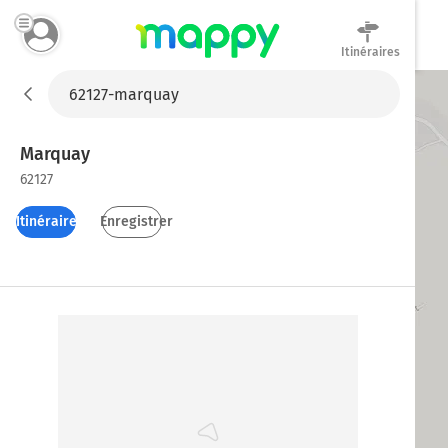
Itinéraires
Mappy
Marquay
62127
Itinéraires
Enregistrer