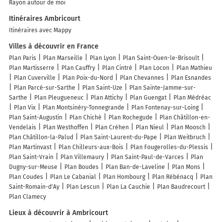
Rayon autour de moi
Itinéraires Ambricourt
Itinéraires avec Mappy
Villes à découvrir en France
Plan Paris
Plan Marseille
Plan Lyon
Plan Saint-Ouen-le-Brisoult
Plan Martisserre
Plan Cauffry
Plan Cintré
Plan Locon
Plan Mathieu
Plan Cuverville
Plan Poix-du-Nord
Plan Chevannes
Plan Esnandes
Plan Parcé-sur-Sarthe
Plan Saint-Uze
Plan Sainte-Jamme-sur-
Sarthe
Plan Pleugueneuc
Plan Attichy
Plan Guengat
Plan Médréac
Plan Vix
Plan Montsinéry-Tonnegrande
Plan Fontenay-sur-Loing
Plan Saint-Augustin
Plan Chiché
Plan Rochegude
Plan Châtillon-en-
Vendelais
Plan Westhoffen
Plan Créhen
Plan Nieul
Plan Moosch
Plan Châtillon-la-Palud
Plan Saint-Laurent-du-Pape
Plan Weitbruch
Plan Martinvast
Plan Chilleurs-aux-Bois
Plan Fougerolles-du-Plessis
Plan Saint-Vrain
Plan Villemaury
Plan Saint-Paul-de-Varces
Plan
Dugny-sur-Meuse
Plan Boudes
Plan Ban-de-Laveline
Plan Mons
Plan Coudes
Plan Le Cabanial
Plan Hombourg
Plan Rébénacq
Plan
Saint-Romain-d'Ay
Plan Lescun
Plan La Cauchie
Plan Baudrecourt
Plan Clamecy
Lieux à découvrir à Ambricourt